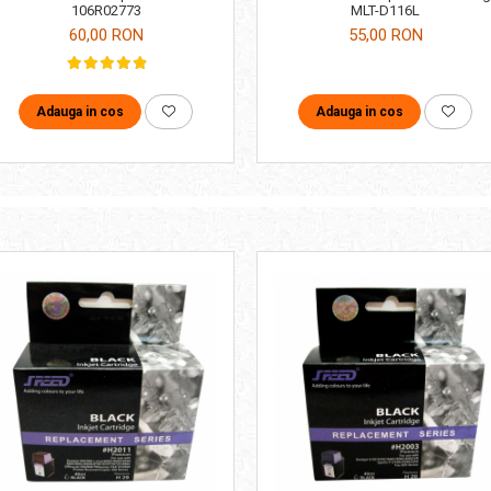
MLT-D116L
106R02773
55,00 RON
60,00 RON
Adauga in cos
Adauga in cos