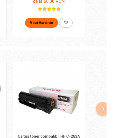
de la 55,00 
de la 60,00 RON
Vezi Variante
Vezi Variante
Cartus toner compatibil HP CF283A
Cartus toner compatibi