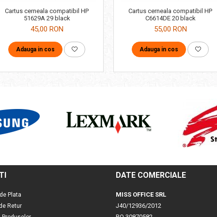
Cartus cerneala compatibil HP
Cartus cerneala compatibil HP
51629A 29 black
C6614DE 20 black
45,00 RON
55,00 RON
Adauga in cos
Adauga in cos
TI
DATE COMERCIALE
MISS OFFICE SRL
de Plata
J40/12936/2012
 de Retur
RO 30870582