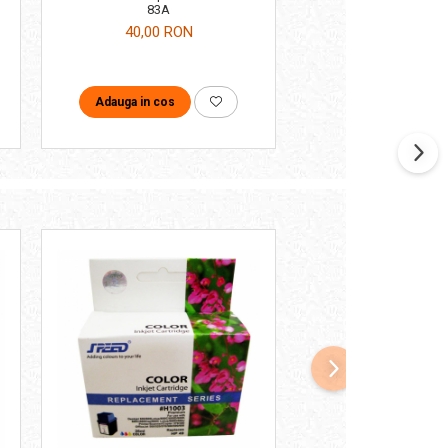
83A
26X
40,00 RON
60,00 RON
Adauga in cos
Adauga in cos