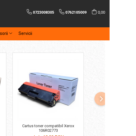
0723008305
0762105009
0,00
sorii
Servicii
Cartus toner compatib
Cartus toner compatibil Xerox
MLT-D116L
106R02773