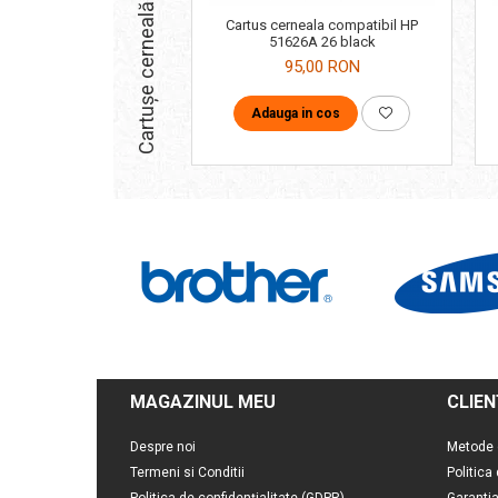
Cartușe cerneală compatibile
Cartus cerneala compatibil HP
51626A 26 black
95,00 RON
Adauga in cos
MAGAZINUL MEU
CLIEN
Despre noi
Metode 
Termeni si Conditii
Politica