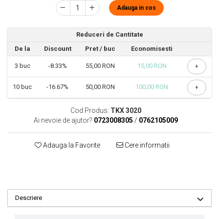
Adauga in cos
Reduceri de Cantitate
De la
Discount
Pret
/ buc
Economisesti
3
buc
-8.33%
55,00 RON
15,00 RON
+
10
buc
-16.67%
50,00 RON
100,00 RON
+
Cod Produs:
TKX 3020
Ai nevoie de ajutor?
0723008305
/
0762105009
Adauga la Favorite
Cere informatii
Descriere