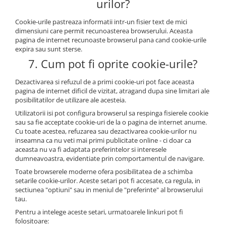
urilor?
Cookie-urile pastreaza informatii intr-un fisier text de mici
dimensiuni care permit recunoasterea browserului. Aceasta
pagina de internet recunoaste browserul pana cand cookie-urile
expira sau sunt sterse.
7. Cum pot fi oprite cookie-urile?
Dezactivarea si refuzul de a primi cookie-uri pot face aceasta
pagina de internet dificil de vizitat, atragand dupa sine limitari ale
posibilitatilor de utilizare ale acesteia.
Utilizatorii isi pot configura browserul sa respinga fisierele cookie
sau sa fie acceptate cookie-uri de la o pagina de internet anume.
Cu toate acestea, refuzarea sau dezactivarea cookie-urilor nu
inseamna ca nu veti mai primi publicitate online - ci doar ca
aceasta nu va fi adaptata preferintelor si interesele
dumneavoastra, evidentiate prin comportamentul de navigare.
Toate browserele moderne ofera posibilitatea de a schimba
setarile cookie-urilor. Aceste setari pot fi accesate, ca regula, in
sectiunea "optiuni" sau in meniul de "preferinte" al browserului
tau.
Pentru a intelege aceste setari, urmatoarele linkuri pot fi
folositoare: