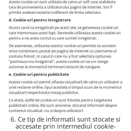
Aceste cookie-uri sunt utilizate de catre un soft care stabileste
tara de provenienta a utilizatorului paginii de internet. Vor fi
primite aceleasi reclame indiferent de limba selectata.
d. Cookie-uri pentru inregistrare
Atunci cand va inregistrati pe acest site, se genereaza cookie-uri
care memoreaza acest fapt. Serverele utilizeaza aceste cookie-uri
pentru a ne arata contul cu care sunteti inregistrat.
De asemenea, utilizarea acestor cookie-uri permite sa asociem
orice comentariu postat pe pagina de internet cu username-ul
contului folosit. In cazul in care nu a fost selectata optiunea
"pastreaza-ma inregistrat", aceste cookie-uri se vor sterge
automat la momentul terminarii sesiunii de navigare.
e. Cookie-uri pentru publicitate
Aceste cookie-uri permit aflarea vizualizarii de catre un utilizator a
unei reclame online, tipul acesteia si timpul scurs de la momentul
vizualizarii respectviului mesaj publicitar.
Ca atare, astfel de cookie-uri sunt folosite pentru targetarea
publicitatii online. Ele sunt anonime, stocand informatii despre
contentul vizualizat, nu si despre utilizatori.
6. Ce tip de informatii sunt stocate si
accesate prin intermediul cookie-