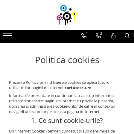
Consumabile compatibile
Consumabile originale
Piese şi accesorii
Cartuşe toner
Drum unit-uri
Toner refill
1
2
Cartuşe cerneală
Cartuşe inkjet
Cerneală refill
Unităţi de imagine
Flacoane cerneală
Politica cookies
Waste-toner
Film termic
Rezerve cerneală
Prezenta Politica privind fisierele cookies se aplica tuturor
utilizatorilor paginii de internet
cartusescu.ro
.
Informatiile prezentate in continuare au ca scop informarea
utilizatorilor acestei pagini de internet cu privire la plasarea,
utilizarea si administrarea cookie-urilor de catre in contextul
navigarii utilizatorilor pe aceasta pagina de internet.
1. Ce sunt cookie-urile?
Un "internet Cookie" (termen cunoscut si sub denumirea de