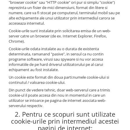
"browser cookie" sau "HTTP cookie" ori pur si simplu "cookie")
reprezinta un fisier de mici dimensiuni, format din litere si
numere, care va fi stocat pe computerul, terminalul mobil sau pe
alte echipamente ale unui utilizator prin intermediul carora se
acceseaza internetul.
Cookie-urile sunt instalate prin solicitarea emisa de un web-
server catre un browser (de ex. Internet Explorer, Firefox,
Chrome).
Cookie-urile odata instalate au o durata de existenta
determinata, ramanand "pasive", in sensul ca nu contin
programe software, virusi sau spyware si nu vor accesa
informatiile de pe hard driverul utilizatorului pe al carui
echipament au fost instalate.
Un cookie este format din doua parti:numele cookie-ului si
continutul / valoarea cookie-ului.
Din punct de vedere tehnic, doar web-serverul care a trimis
cookie-ul il poate accesa din nou in momentul in care un
utilizator se intoarce pe pagina de internet asociata web-
serverului respectiv.
2. Pentru ce scopuri sunt utilizate
cookie-urile prin intermediul acestei
pagini de internet: