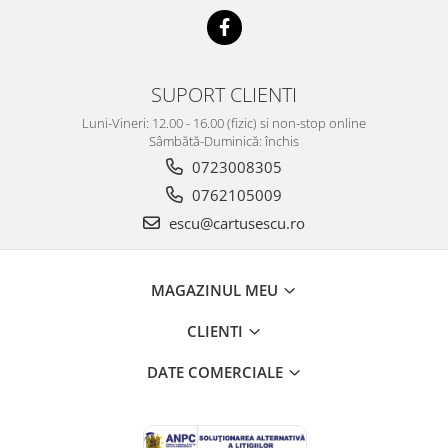
SUPORT CLIENTI
Luni-Vineri: 12.00 - 16.00 (fizic) si non-stop online
Sâmbătă-Duminică: închis
0723008305
0762105009
escu@cartusescu.ro
MAGAZINUL MEU
CLIENTI
DATE COMERCIALE