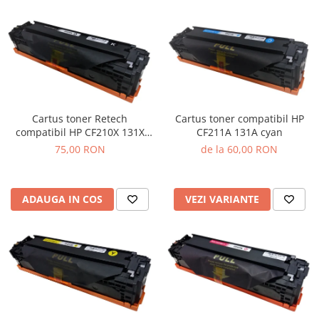
Cartus toner Retech
Cartus toner compatibil HP
compatibil HP CF210X 131X
CF211A 131A cyan
black
75,00 RON
de la 60,00 RON
ADAUGA IN COS
VEZI VARIANTE