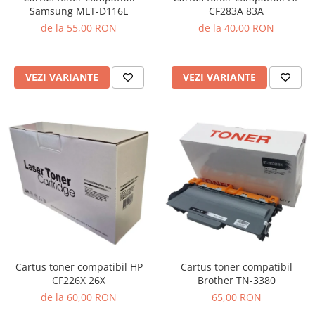
Samsung MLT-D116L
CF283A 83A
de la 55,00 RON
de la 40,00 RON
VEZI VARIANTE
VEZI VARIANTE
Cartus toner compatibil HP
Cartus toner compatibil
CF226X 26X
Brother TN-3380
de la 60,00 RON
65,00 RON