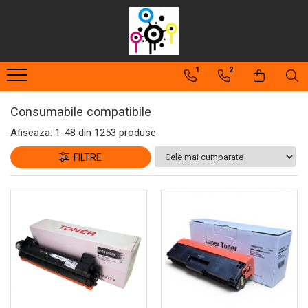
Consumabile compatibile
Consumabile originale
Piese şi accesorii
1
2
Cartuşe toner
Drum unit-uri
Toner refill
Cartuşe cerneală
Cartuşe inkjet
Cerneală refill
Consumabile compatibile
Unităţi de imagine
Flacoane cerneală
Afiseaza:
1-
48
din
1253
produse
Waste-toner
FILTRE
Rezerve cerneală