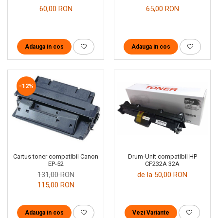
60,00 RON
65,00 RON
Adauga in cos
Adauga in cos
-12%
Drum-Unit compatibil HP
Cartus toner compatibil Canon
CF232A 32A
EP-52
de la 50,00 RON
131,00 RON
115,00 RON
Vezi Variante
Adauga in cos