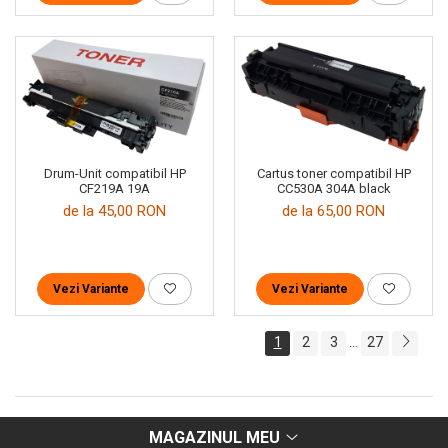
Drum-Unit compatibil HP
Cartus toner compatibil HP
CF219A 19A
CC530A 304A black
de la 45,00 RON
de la 65,00 RON
Vezi Variante
Vezi Variante
1
2
3
27
...
MAGAZINUL MEU