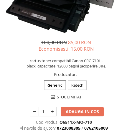
100,00 RON
85,00 RON
Economisesti:
15,00
RON
cartus toner compatibil Canon CRG-710H.
black, capacitate: 12000 pagini (acoperire 5%).
Producator
:
Generic
Retech
STOC LIMITAT
ADAUGA IN COS
Cod Produs:
Q6511X-MO-710
Ai nevoie de ajutor?
0723008305
/
0762105009