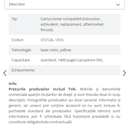
Descriere
Tip:
Cartus toner compatibil (inlocuitor,
echivalent, replacement, aftermarket,
foruse).
Coduri:
CF212A, 131A.
Tehnologie:
laser color, yellow.
Capacitate:
standard, 1400 pagini (acoperire 5%).
Echipamente:
.
Info:
Preţurile produselor includ TVA.
Mărcile şi denumirile
comerciale aparţin titularilor de drept şi sunt folosite doar în scop
descriptiv. Fotografiile produselor au doar caracter informativ şi
generic, iar uneori pot conţine accesorii ce nu sunt incluse în
pachetele standard ale produselor. Specificaţiile tehnice sunt
informative, pot fi schimbate fără înştiinţare prealabilă şi nu
constituie obligativitate contractuală.