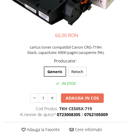
60,00 RON
cartus toner compatibil Canon CRG-719H.
black, capacitate: 6900 pagini (acoperire 5%).
Producator
:
Generic
Retech
IN STOC
ADAUGA IN COS
Cod Produs:
TKH CE505X-719
Ai nevoie de ajutor?
0723008305
/
0762105009
Adauga la Favorite
Cere informatii