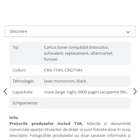
Descriere
Tip:
Cartus toner compatibil (inlocuitor,
echivalent, replacement, aftermarket,
foruse).
Coduri:
CRG-719H, CRG719H.
Tehnologie:
laser monocrom, black.
Capacitate:
mare (large, high), 6900 pagini (acoperire 5%).
Echipamente:
.
Info:
Preţurile produselor includ TVA.
Mărcile şi denumirile
comerciale aparţin titularilor de drept şi sunt folosite doar în scop
descriptiv. Fotografiile produselor au doar caracter informativ şi