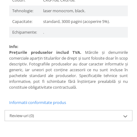
Coduri:
CRG-708, CRG708.
Tehnologie:
laser monocrom, black.
Capacitate:
standard, 3000 pagini (acoperire 5%).
Echipamente:
.
Info:
Preţurile produselor includ TVA.
Mărcile şi denumirile
comerciale aparţin titularilor de drept şi sunt folosite doar în scop
descriptiv. Fotografiile produselor au doar caracter informativ şi
generic, iar uneori pot conţine accesorii ce nu sunt incluse în
pachetele standard ale produselor. Specificaţiile tehnice sunt
informative, pot fi schimbate fără înştiinţare prealabilă şi nu
constituie obligativitate contractuală.
Informatii conformitate produs
Review-uri
(0)