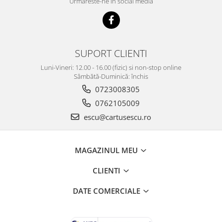
Urmareste-ne in social media
SUPORT CLIENTI
Luni-Vineri: 12.00 - 16.00 (fizic) si non-stop online
Sâmbătă-Duminică: închis
0723008305
0762105009
escu@cartusescu.ro
MAGAZINUL MEU
CLIENTI
DATE COMERCIALE