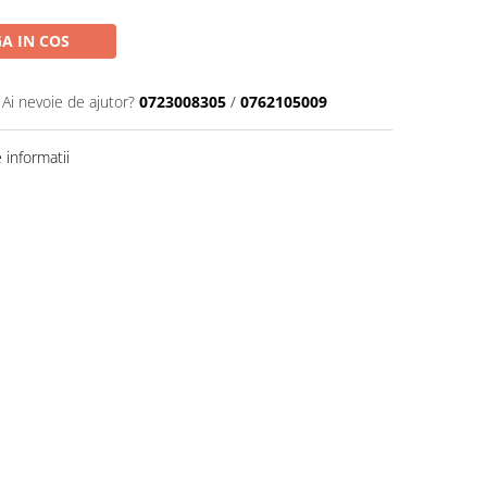
A IN COS
Ai nevoie de ajutor?
0723008305
/
0762105009
informatii
Distribuie
pe
Facebook