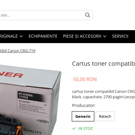
RIGINALE
ECHIPAMENTE
PIESE ŞI ACCESORII
SERVICII
tibil Canon CRG-719
Cartus toner compatib
50,00 RON
cartus toner compatibil Canon CRG
black, capacitate: 2700 pagini (acop
Producator
:
Generic
Retech
IN STOC