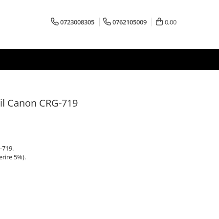
0723008305
0762105009
0,00
il Canon CRG-719
-719.
erire 5%).