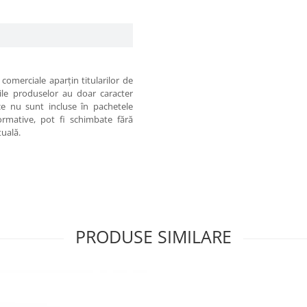
comerciale aparţin titularilor de
iile produselor au doar caracter
 ce nu sunt incluse în pachetele
formative, pot fi schimbate fără
tuală.
PRODUSE SIMILARE