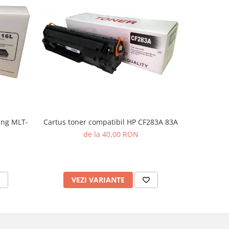
ung MLT-
Cartus toner compatibil HP CF283A 83A
Cartus t
de la 40,00 RON
VEZI VARIANTE
AD