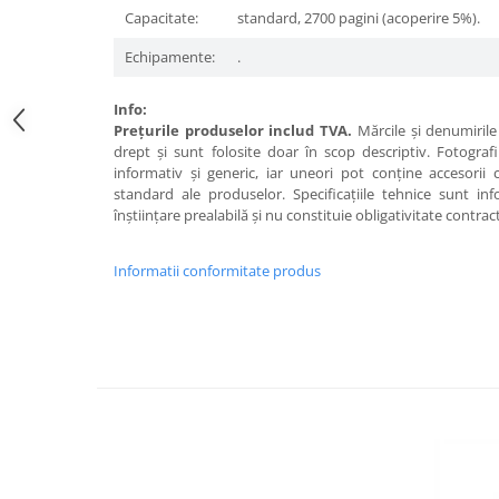
Capacitate:
standard, 2700 pagini (acoperire 5%).
Echipamente:
.
Info:
Preţurile produselor includ TVA.
Mărcile şi denumirile 
drept şi sunt folosite doar în scop descriptiv. Fotograf
informativ şi generic, iar uneori pot conţine accesorii
standard ale produselor. Specificaţiile tehnice sunt in
înştiinţare prealabilă şi nu constituie obligativitate contrac
Informatii conformitate produs