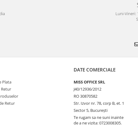
dia
Luni-Vineri: 
S
DATE COMERCIALE
 Plata
MISS OFFICE SRL
e Retur
J40/12936/2012
Produselor
RO 30870582
de Retur
Str. Izvor nr. 78, corp B, et. 1
Sector 5, Bucureşti
Te rugam sa ne suni inainte
de a ne vizita: 0723008305.