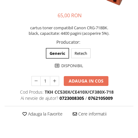
65,00 RON
cartus toner compatibil Canon CRG-718BK.
black, capacitate: 4400 pagini (acoperire 5%).
Producator
:
Generic
Retech
DISPONIBIL
ADAUGA IN COS
Cod Produs:
TKH CC530X/CE410X/CF380X-718
Ai nevoie de ajutor?
0723008305
/
0762105009
Adauga la Favorite
Cere informatii