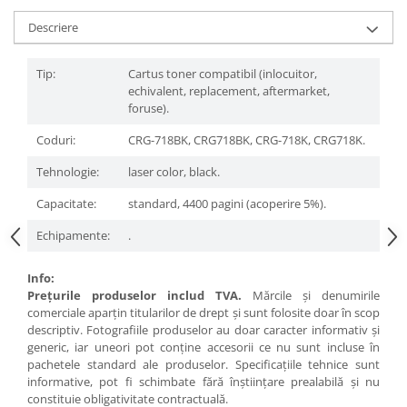
Descriere
Tip:
Cartus toner compatibil (inlocuitor,
echivalent, replacement, aftermarket,
foruse).
Coduri:
CRG-718BK, CRG718BK, CRG-718K, CRG718K.
Tehnologie:
laser color, black.
Capacitate:
standard, 4400 pagini (acoperire 5%).
Echipamente:
.
Info:
Preţurile produselor includ TVA.
Mărcile şi denumirile
comerciale aparţin titularilor de drept şi sunt folosite doar în scop
descriptiv. Fotografiile produselor au doar caracter informativ şi
generic, iar uneori pot conţine accesorii ce nu sunt incluse în
pachetele standard ale produselor. Specificaţiile tehnice sunt
informative, pot fi schimbate fără înştiinţare prealabilă şi nu
constituie obligativitate contractuală.