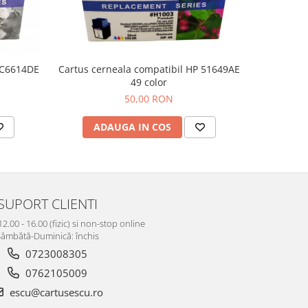
 C6614DE
Cartus cerneala compatibil HP 51649AE
Cartus ce
49 color
50,00 RON
ADAUGA IN COS
AD
SUPORT CLIENTI
12.00 - 16.00 (fizic) si non-stop online
âmbătă-Duminică: închis
0723008305
0762105009
escu@cartusescu.ro