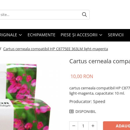
RIGINALE
ECHIPAMENTE
PIESE ŞI ACCESORII
SERVICII
 /
Cartus cerneala compatibil HP C8775EE 363LM light-magenta
Cartus cerneala compa
10,00 RON
cartus cerneala compatibil HP C87
light-magenta, capacitate: 10 ml.
Producator
:
Speed
DISPONIBIL
ADAUG