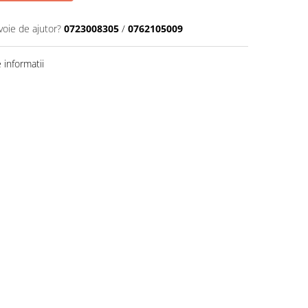
voie de ajutor?
0723008305
/
0762105009
informatii
Distribuie
pe
Facebook