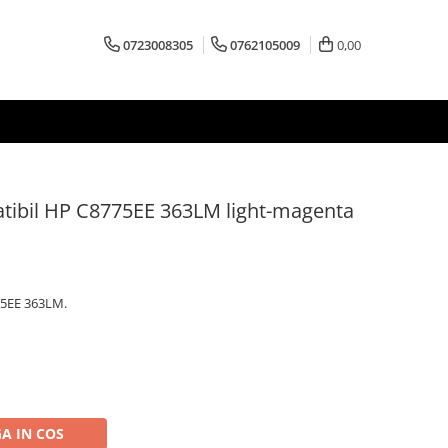
0723008305
0762105009
0,00
tibil HP C8775EE 363LM light-magenta
75EE 363LM.
A IN COS