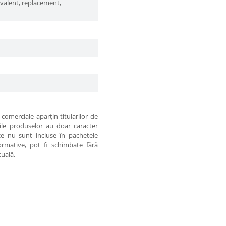
ivalent, replacement,
comerciale aparţin titularilor de
iile produselor au doar caracter
 ce nu sunt incluse în pachetele
formative, pot fi schimbate fără
tuală.