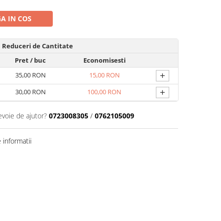
A IN COS
Reduceri de Cantitate
Pret
/ buc
Economisesti
+
35,00 RON
15,00 RON
+
30,00 RON
100,00 RON
evoie de ajutor?
0723008305
/
0762105009
informatii