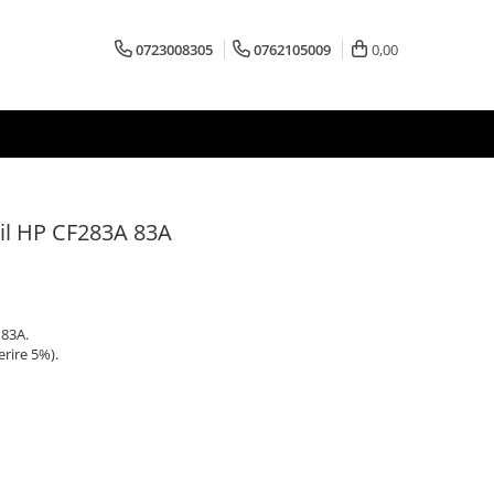
0723008305
0762105009
0,00
il HP CF283A 83A
 83A.
erire 5%).