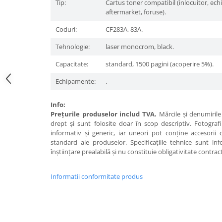
Tip:
Cartus toner compatibil (inlocuitor, ech
aftermarket, foruse).
Coduri:
CF283A, 83A.
Tehnologie:
laser monocrom, black.
Capacitate:
standard, 1500 pagini (acoperire 5%).
Echipamente:
.
Info:
Preţurile produselor includ TVA.
Mărcile şi denumirile 
drept şi sunt folosite doar în scop descriptiv. Fotograf
informativ şi generic, iar uneori pot conţine accesorii
standard ale produselor. Specificaţiile tehnice sunt in
înştiinţare prealabilă şi nu constituie obligativitate contrac
Informatii conformitate produs