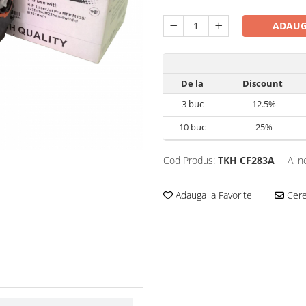
ADAUG
De la
Discount
3
buc
-12.5%
10
buc
-25%
Cod Produs:
TKH CF283A
Ai n
Adauga la Favorite
Cere 