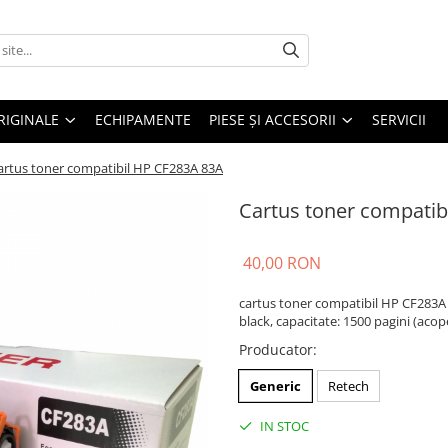
RIGINALE
ECHIPAMENTE
PIESE ŞI ACCESORII
SERVICII
artus toner compatibil HP CF283A 83A
Cartus toner compatib
40,00 RON
cartus toner compatibil HP CF283A
black, capacitate: 1500 pagini (acop
Producator
:
Generic
Retech
IN STOC