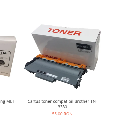
Cartus toner compatibil Brother TN-
ung MLT-
Cartus 
3380
55,00 RON