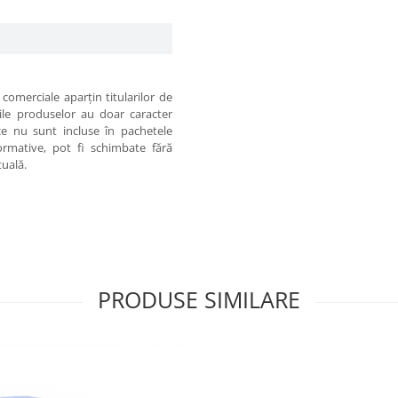
comerciale aparţin titularilor de
iile produselor au doar caracter
 ce nu sunt incluse în pachetele
formative, pot fi schimbate fără
tuală.
PRODUSE SIMILARE