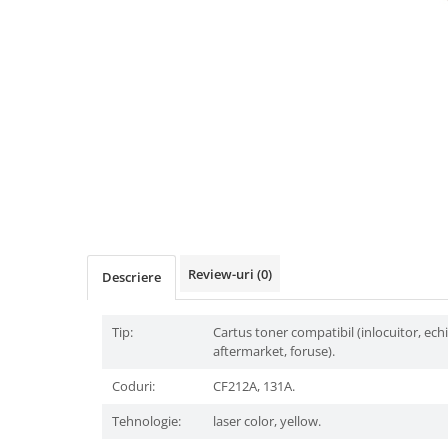
Distribuie
pe
Facebook
Review-uri
(0)
Descriere
Tip:
Cartus toner compatibil (inlocuitor, ech
aftermarket, foruse).
Coduri:
CF212A, 131A.
Tehnologie:
laser color, yellow.