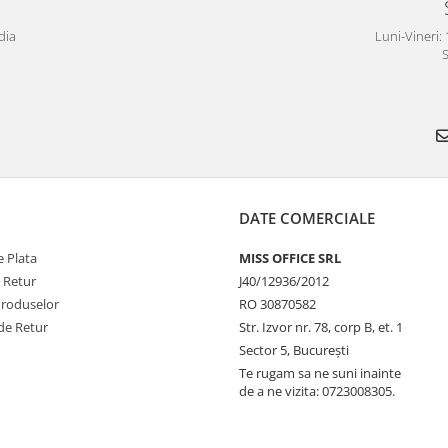
dia
Luni-Vineri: 
S
DATE COMERCIALE
 Plata
MISS OFFICE SRL
e Retur
J40/12936/2012
Produselor
RO 30870582
de Retur
Str. Izvor nr. 78, corp B, et. 1
Sector 5, Bucureşti
Te rugam sa ne suni inainte
de a ne vizita: 0723008305.