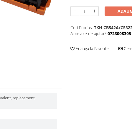
ADAUG
Cod Produs:
TKH CB542A/CE32
Ai nevoie de ajutor?
0723008305
Adauga la Favorite
Cere 
ivalent, replacement,