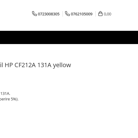
0723008305
0762105009
0,00
il HP CF212A 131A yellow
 131A.
perire 5%).