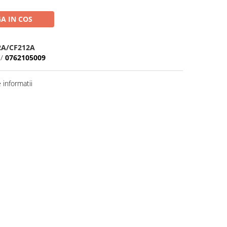
A IN COS
2A/CF212A
/
0762105009
informatii