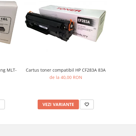
ung MLT-
Cartus toner compatibil HP CF283A 83A
Cartus to
de la 40,00 RON
VEZI VARIANTE
V