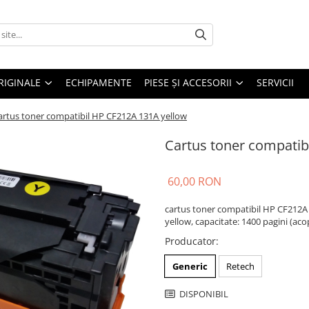
RIGINALE
ECHIPAMENTE
PIESE ŞI ACCESORII
SERVICII
artus toner compatibil HP CF212A 131A yellow
Cartus toner compatib
60,00 RON
cartus toner compatibil HP CF212A
yellow, capacitate: 1400 pagini (aco
Producator
:
Generic
Retech
DISPONIBIL