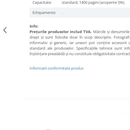
Capacitate:
standard, 1400 pagini (acoperire 5%).
Echipamente:
.
Info:
Preţurile produselor includ TVA.
Mărcile şi denumirile 
drept şi sunt folosite doar în scop descriptiv. Fotograf
informativ şi generic, iar uneori pot conţine accesorii
standard ale produselor. Specificaţiile tehnice sunt in
înştiinţare prealabilă şi nu constituie obligativitate contrac
Informatii conformitate produs