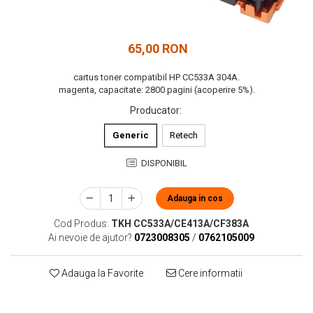
65,00 RON
cartus toner compatibil HP CC533A 304A.
magenta, capacitate: 2800 pagini (acoperire 5%).
Producator
:
Generic
Retech
DISPONIBIL
Adauga in cos
Cod Produs:
TKH CC533A/CE413A/CF383A
Ai nevoie de ajutor?
0723008305
/
0762105009
Adauga la Favorite
Cere informatii