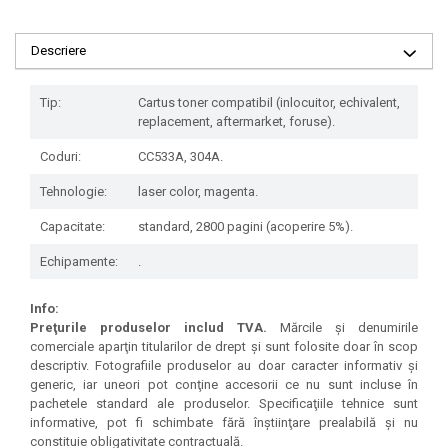
Descriere
Tip:
Cartus toner compatibil (inlocuitor, echivalent,
replacement, aftermarket, foruse).
Coduri:
CC533A, 304A.
Tehnologie:
laser color, magenta.
Capacitate:
standard, 2800 pagini (acoperire 5%).
Echipamente:
.
Info:
Preţurile produselor includ TVA.
Mărcile şi denumirile
comerciale aparţin titularilor de drept şi sunt folosite doar în scop
descriptiv. Fotografiile produselor au doar caracter informativ şi
generic, iar uneori pot conţine accesorii ce nu sunt incluse în
pachetele standard ale produselor. Specificaţiile tehnice sunt
informative, pot fi schimbate fără înştiinţare prealabilă şi nu
constituie obligativitate contractuală.