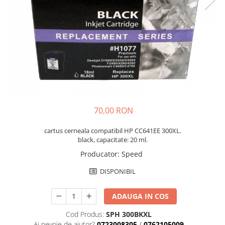
70,00 RON
cartus cerneala compatibil HP CC641EE 300XL.
black, capacitate: 20 ml.
Producator
:
Speed
DISPONIBIL
ADAUGA IN COS
Cod Produs:
SPH 300BKXL
Ai nevoie de ajutor?
0723008305
/
0762105009