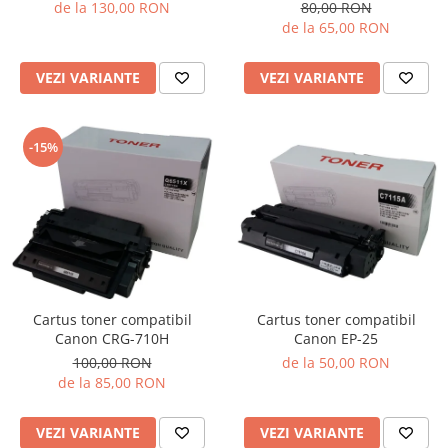
de la 130,00 RON
80,00 RON
de la 65,00 RON
VEZI VARIANTE
VEZI VARIANTE
-15%
Cartus toner compatibil
Cartus toner compatibil
Canon EP-25
Canon CRG-710H
de la 50,00 RON
100,00 RON
de la 85,00 RON
VEZI VARIANTE
VEZI VARIANTE