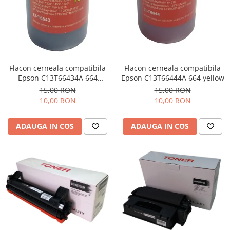
Flacon cerneala compatibila
Flacon cerneala compatibila
Epson C13T66434A 664
Epson C13T66444A 664 yellow
magenta
15,00 RON
15,00 RON
10,00 RON
10,00 RON
ADAUGA IN COS
ADAUGA IN COS