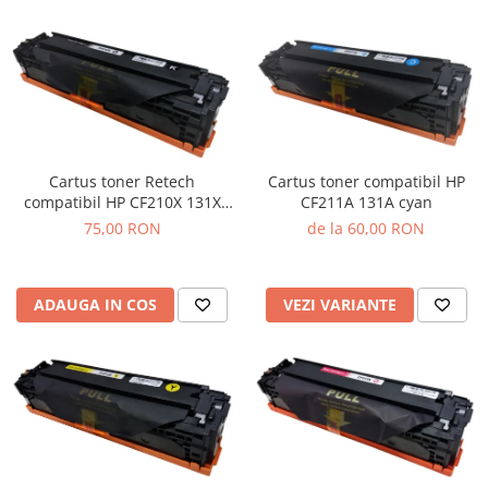
Cartus toner Retech
Cartus toner compatibil HP
compatibil HP CF210X 131X
CF211A 131A cyan
black
75,00 RON
de la 60,00 RON
ADAUGA IN COS
VEZI VARIANTE