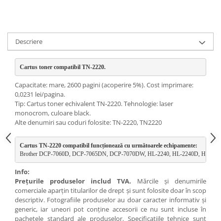
Descriere
Cartus toner compatibil TN-2220. 
Capacitate: mare, 2600 pagini (acoperire 5%). Cost imprimare:
0,0231 lei/pagina.
Tip: Cartus toner echivalent TN-2220. Tehnologie: laser
monocrom, culoare black.
Alte denumiri sau coduri folosite: TN-2220, TN2220
Cartus TN-2220 compatibil funcționează cu următoarele echipamente:
Brother DCP-7060D, DCP-7065DN, DCP-7070DW, HL-2240, HL-2240D, HL-22
Info:
Preţurile produselor includ TVA.
Mărcile şi denumirile
comerciale aparţin titularilor de drept şi sunt folosite doar în scop
descriptiv. Fotografiile produselor au doar caracter informativ şi
generic, iar uneori pot conţine accesorii ce nu sunt incluse în
pachetele standard ale produselor. Specificaţiile tehnice sunt