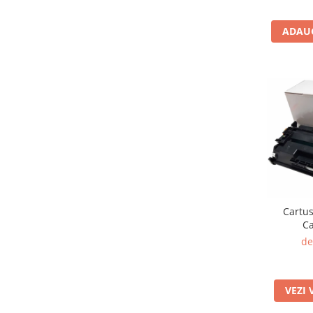
ADAUG
Cartus
C
de
VEZI 