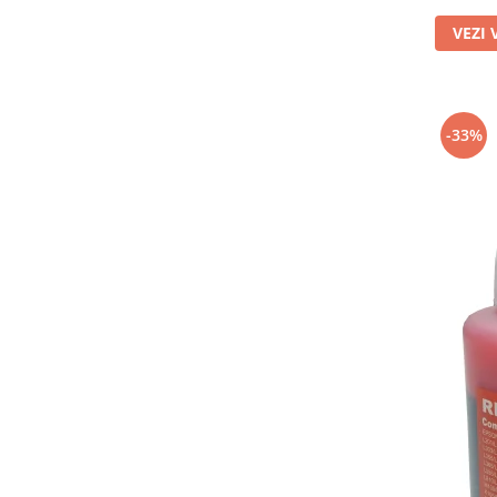
VEZI 
-33%