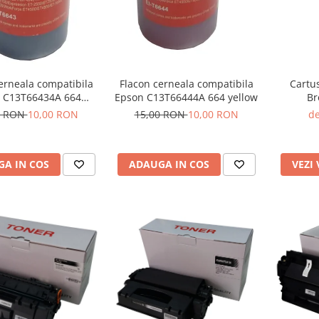
erneala compatibila
Flacon cerneala compatibila
Cartu
 C13T66434A 664
Epson C13T66444A 664 yellow
Br
magenta
0 RON
10,00 RON
15,00 RON
10,00 RON
de
A IN COS
ADAUGA IN COS
VEZI