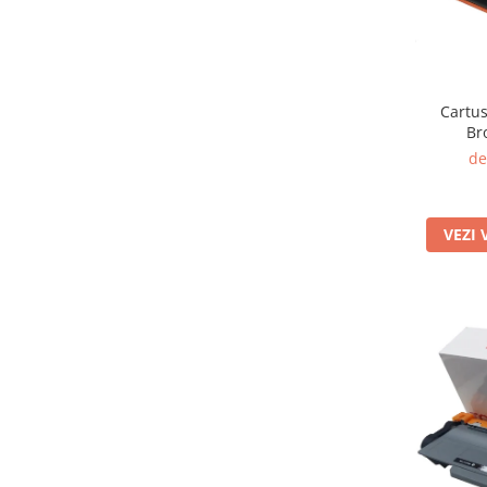
Cartus
Br
de
VEZI 