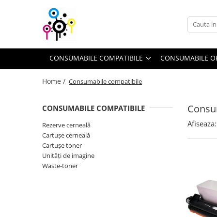
Consumabile compatibile
Consumabile originale
Piese şi accesorii
Cartuşe toner
Drum unit-uri
Toner refill
CONSUMABILE COMPATIBILE
CONSUMABILE O
Cartuşe cerneală
Cartuşe inkjet
Cerneală refill
Home /
Consumabile compatibile
Unităţi de imagine
Flacoane cerneală
Waste-toner
Consu
CONSUMABILE COMPATIBILE
Rezerve cerneală
Afiseaza:
Rezerve cerneală
Cartuşe cerneală
Cartuşe toner
Unităţi de imagine
Waste-toner