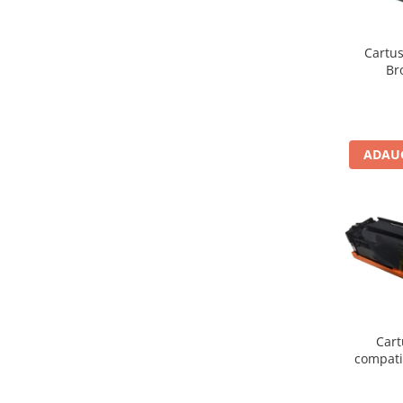
Cartus
Br
ADAUG
Cart
compati