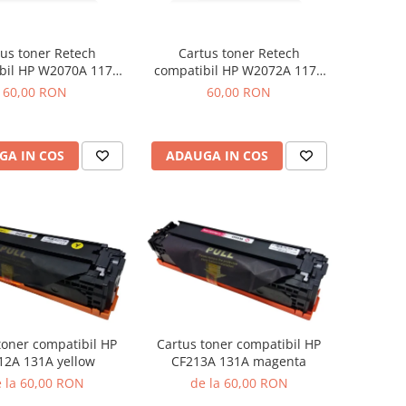
us toner Retech
Cartus toner Retech
bil HP W2070A 117A
compatibil HP W2072A 117A
black
yellow
60,00 RON
60,00 RON
GA IN COS
ADAUGA IN COS
toner compatibil HP
Cartus toner compatibil HP
12A 131A yellow
CF213A 131A magenta
 la 60,00 RON
de la 60,00 RON