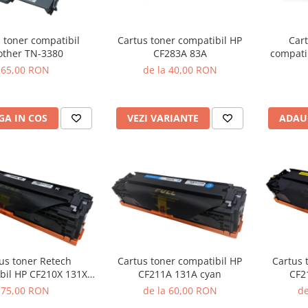
 toner compatibil
Cartus toner compatibil HP
Cart
other TN-3380
CF283A 83A
compati
65,00 RON
de la 40,00 RON
A IN COS
VEZI VARIANTE
ADAU
us toner Retech
Cartus toner compatibil HP
Cartus 
bil HP CF210X 131X
CF211A 131A cyan
CF2
black
75,00 RON
de la 60,00 RON
de