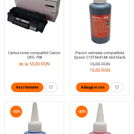
Cartus toner compatibil Canon
Flacon cerneala compatibila
CRG-708
Epson C13T66414A 664 black
de la 55,00 RON
15,00 RON
10,00 RON
Vezi Variante
Adauga in cos
-33%
-33%