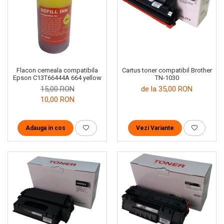
Cartus toner compatibil Brother
Flacon cerneala compatibila
TN-1030
Epson C13T66444A 664 yellow
de la 35,00 RON
15,00 RON
10,00 RON
Vezi Variante
Adauga in cos