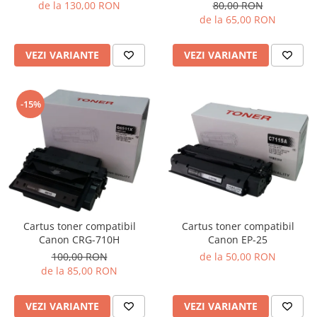
de la 130,00 RON
80,00 RON
de la 65,00 RON
VEZI VARIANTE
VEZI VARIANTE
-15%
Cartus toner compatibil
Cartus toner compatibil
Canon EP-25
Canon CRG-710H
de la 50,00 RON
100,00 RON
de la 85,00 RON
VEZI VARIANTE
VEZI VARIANTE