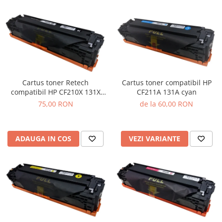
Cartus toner Retech
Cartus toner compatibil HP
compatibil HP CF210X 131X
CF211A 131A cyan
black
75,00 RON
de la 60,00 RON
ADAUGA IN COS
VEZI VARIANTE