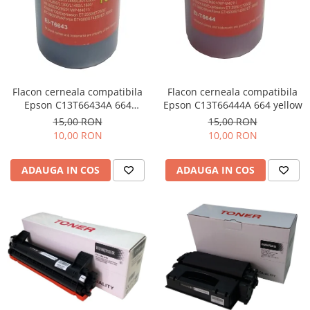
Flacon cerneala compatibila
Flacon cerneala compatibila
Epson C13T66434A 664
Epson C13T66444A 664 yellow
magenta
15,00 RON
15,00 RON
10,00 RON
10,00 RON
ADAUGA IN COS
ADAUGA IN COS