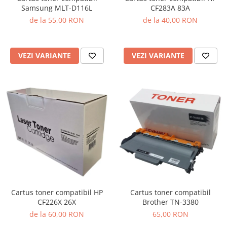
Samsung MLT-D116L
CF283A 83A
de la 55,00 RON
de la 40,00 RON
VEZI VARIANTE
VEZI VARIANTE
Cartus toner compatibil HP
Cartus toner compatibil
CF226X 26X
Brother TN-3380
de la 60,00 RON
65,00 RON