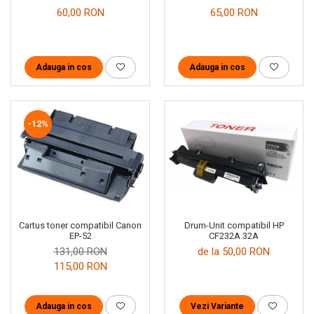
60,00 RON
65,00 RON
Adauga in cos
Adauga in cos
-12%
Drum-Unit compatibil HP
Cartus toner compatibil Canon
CF232A 32A
EP-52
de la 50,00 RON
131,00 RON
115,00 RON
Vezi Variante
Adauga in cos