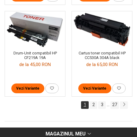
Drum-Unit compatibil HP
Cartus toner compatibil HP
CF219A 19A
CC530A 304A black
de la 45,00 RON
de la 65,00 RON
Vezi Variante
Vezi Variante
1
2
3
27
...
MAGAZINUL MEU