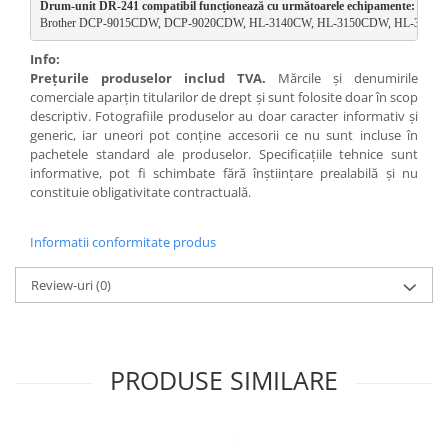
Drum-unit DR-241 compatibil funcționează cu următoarele echipamente:
Brother DCP-9015CDW, DCP-9020CDW, HL-3140CW, HL-3150CDW, HL-317
Info:
Preţurile produselor includ TVA.
Mărcile şi denumirile
comerciale aparţin titularilor de drept şi sunt folosite doar în scop
descriptiv. Fotografiile produselor au doar caracter informativ şi
generic, iar uneori pot conţine accesorii ce nu sunt incluse în
pachetele standard ale produselor. Specificaţiile tehnice sunt
informative, pot fi schimbate fără înştiinţare prealabilă şi nu
constituie obligativitate contractuală.
Informatii conformitate produs
Review-uri
(0)
PRODUSE SIMILARE