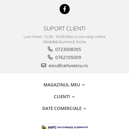
SUPORT CLIENTI
Luni-Vineri: 12.00 - 16.00 (fizic) si non-stop online
Sâmbătă-Duminică: închis
0723008305
0762105009
escu@cartusescu.ro
MAGAZINUL MEU
CLIENTI
DATE COMERCIALE