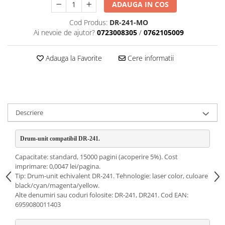
ADAUGA IN COS
Cod Produs:
DR-241-MO
Ai nevoie de ajutor?
0723008305
/
0762105009
Adauga la Favorite
Cere informatii
Descriere
Drum-unit compatibil DR-241. 
Capacitate: standard, 15000 pagini (acoperire 5%). Cost
imprimare: 0,0047 lei/pagina.
Tip: Drum-unit echivalent DR-241. Tehnologie: laser color, culoare
black/cyan/magenta/yellow.
Alte denumiri sau coduri folosite: DR-241, DR241. Cod EAN:
6959080011403