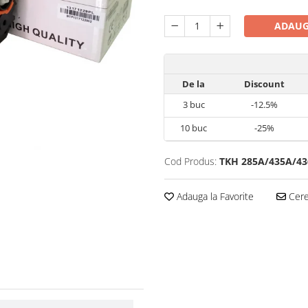
ADAUG
De la
Discount
3
buc
-12.5%
10
buc
-25%
Cod Produs:
TKH 285A/435A/4
Adauga la Favorite
Cere 