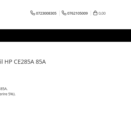
0723008305
0762105009
0,00
il HP CE285A 85A
 85A.
erire 5%).