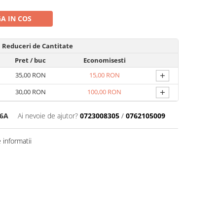
A IN COS
Reduceri de Cantitate
Pret
/ buc
Economisesti
+
35,00 RON
15,00 RON
+
30,00 RON
100,00 RON
36A
Ai nevoie de ajutor?
0723008305
/
0762105009
informatii