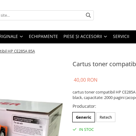
RIGINALE
ECHIPAMENTE
PIESE ŞI ACCESORII
SERVICII
tibil HP CE285A 85A
Cartus toner compatib
40,00 RON
cartus toner compatibil HP CE285A
black, capacitate: 2000 pagini (acop
Producator
:
Generic
Retech
IN STOC