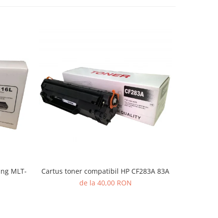
ung MLT-
Cartus toner compatibil HP CF283A 83A
Cartus to
de la 40,00 RON