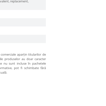
ivalent, replacement,
comerciale aparţin titularilor de
iile produselor au doar caracter
 ce nu sunt incluse în pachetele
formative, pot fi schimbate fără
tuală.