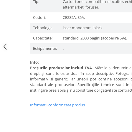
Tip:
Cartus toner compatibil (inlocuitor, ech
aftermarket, foruse).
Coduri:
CE285A, 85A.
Tehnologie:
laser monocrom, black.
Capacitate:
standard, 2000 pagini (acoperire 5%).
Echipamente:
.
Info:
Preţurile produselor includ TVA.
Mărcile şi denumirile 
drept şi sunt folosite doar în scop descriptiv. Fotograf
informativ şi generic, iar uneori pot conţine accesorii
standard ale produselor. Specificaţiile tehnice sunt in
înştiinţare prealabilă şi nu constituie obligativitate contrac
Informatii conformitate produs