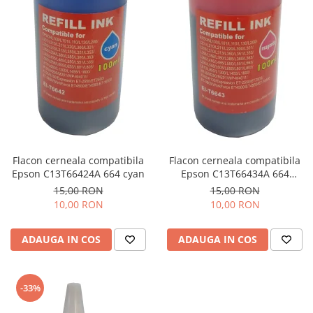
Flacon cerneala compatibila
Flacon cerneala compatibila
Epson C13T66424A 664 cyan
Epson C13T66434A 664
magenta
15,00 RON
15,00 RON
10,00 RON
10,00 RON
ADAUGA IN COS
ADAUGA IN COS
-33%