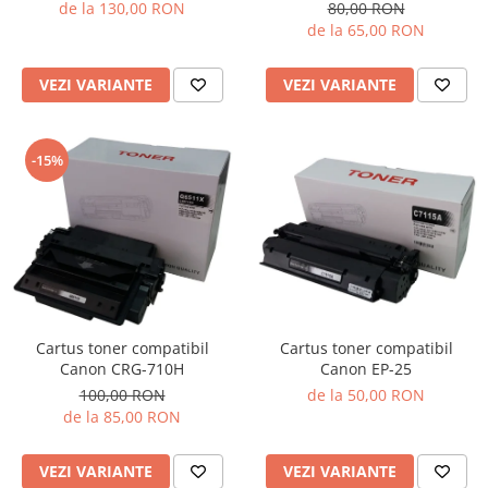
de la 130,00 RON
80,00 RON
de la 65,00 RON
VEZI VARIANTE
VEZI VARIANTE
-15%
Cartus toner compatibil
Cartus toner compatibil
Canon EP-25
Canon CRG-710H
de la 50,00 RON
100,00 RON
de la 85,00 RON
VEZI VARIANTE
VEZI VARIANTE