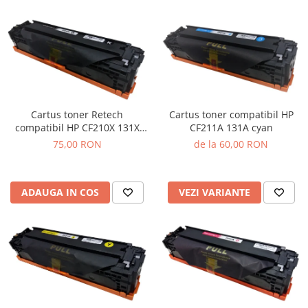
Cartus toner Retech
Cartus toner compatibil HP
compatibil HP CF210X 131X
CF211A 131A cyan
black
75,00 RON
de la 60,00 RON
ADAUGA IN COS
VEZI VARIANTE