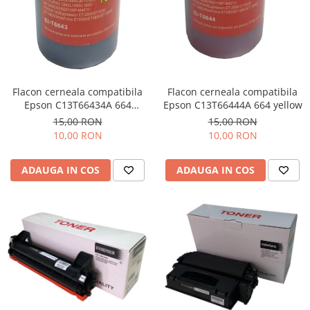
Flacon cerneala compatibila
Flacon cerneala compatibila
Epson C13T66434A 664
Epson C13T66444A 664 yellow
magenta
15,00 RON
15,00 RON
10,00 RON
10,00 RON
ADAUGA IN COS
ADAUGA IN COS