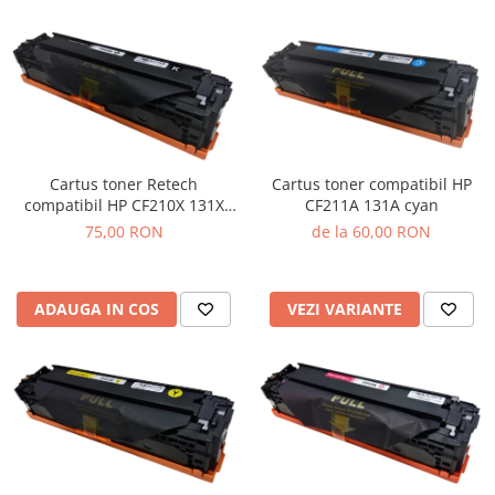
Cartus toner Retech
Cartus toner compatibil HP
compatibil HP CF210X 131X
CF211A 131A cyan
black
75,00 RON
de la 60,00 RON
ADAUGA IN COS
VEZI VARIANTE