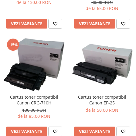
de la 130,00 RON
80,00 RON
de la 65,00 RON
VEZI VARIANTE
VEZI VARIANTE
-15%
Cartus toner compatibil
Cartus toner compatibil
Canon EP-25
Canon CRG-710H
de la 50,00 RON
100,00 RON
de la 85,00 RON
VEZI VARIANTE
VEZI VARIANTE