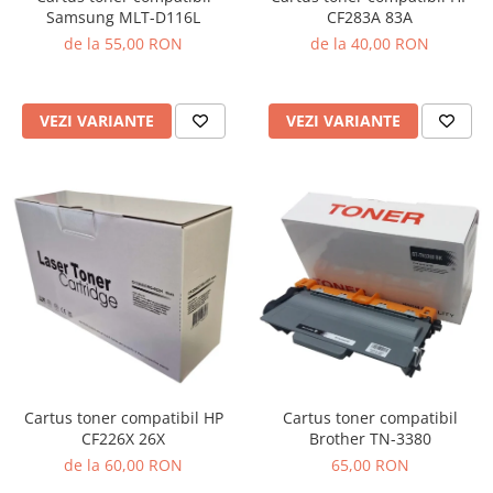
Samsung MLT-D116L
CF283A 83A
de la 55,00 RON
de la 40,00 RON
VEZI VARIANTE
VEZI VARIANTE
Cartus toner compatibil HP
Cartus toner compatibil
CF226X 26X
Brother TN-3380
de la 60,00 RON
65,00 RON