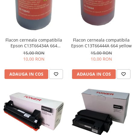
Flacon cerneala compatibila
Flacon cerneala compatibila
Epson C13T66434A 664
Epson C13T66444A 664 yellow
magenta
15,00 RON
15,00 RON
10,00 RON
10,00 RON
ADAUGA IN COS
ADAUGA IN COS