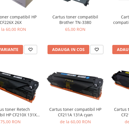
Cartus toner compatibil
toner compatibil HP
Cart
Brother TN-3380
CF226X 26X
compati
65,00 RON
 la 60,00 RON
ADAUGA IN COS
VARIANTE
ADAU
us toner Retech
Cartus toner compatibil HP
Cartus 
bil HP CF210X 131X
CF211A 131A cyan
CF2
black
75,00 RON
de la 60,00 RON
de