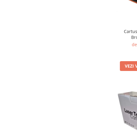
Cartus
Br
de
VEZI 