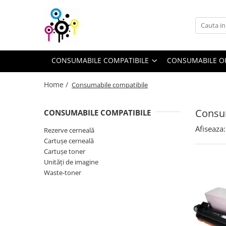
Consumabile compatibile
Consumabile originale
Piese şi accesorii
Cartuşe toner
Drum unit-uri
Toner refill
CONSUMABILE COMPATIBILE
CONSUMABILE O
Cartuşe cerneală
Cartuşe inkjet
Cerneală refill
Home /
Consumabile compatibile
Unităţi de imagine
Flacoane cerneală
Waste-toner
Consu
CONSUMABILE COMPATIBILE
Rezerve cerneală
Afiseaza:
Rezerve cerneală
Cartuşe cerneală
Cartuşe toner
Unităţi de imagine
Waste-toner