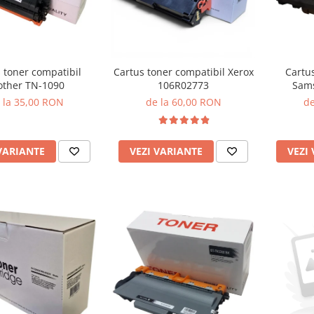
 toner compatibil
Cartus toner compatibil Xerox
Cartu
other TN-1090
106R02773
Sam
 la 35,00 RON
de la 60,00 RON
de
VARIANTE
VEZI VARIANTE
VEZI