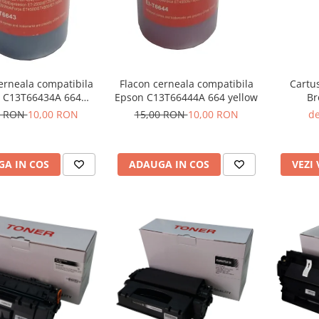
erneala compatibila
Flacon cerneala compatibila
Cartu
 C13T66434A 664
Epson C13T66444A 664 yellow
Br
magenta
0 RON
10,00 RON
15,00 RON
10,00 RON
de
A IN COS
ADAUGA IN COS
VEZI