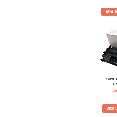
ADAUG
Cartus
C
de
VEZI 