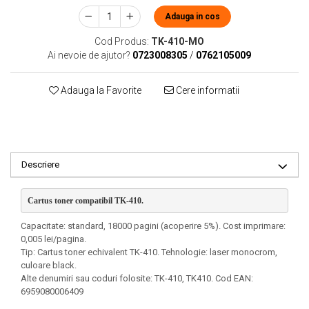
Adauga in cos
Cod Produs:
TK-410-MO
Ai nevoie de ajutor?
0723008305
/
0762105009
Adauga la Favorite
Cere informatii
Descriere
Cartus toner compatibil TK-410. 
Capacitate: standard, 18000 pagini (acoperire 5%). Cost imprimare:
0,005 lei/pagina.
Tip: Cartus toner echivalent TK-410. Tehnologie: laser monocrom,
culoare black.
Alte denumiri sau coduri folosite: TK-410, TK410. Cod EAN:
6959080006409