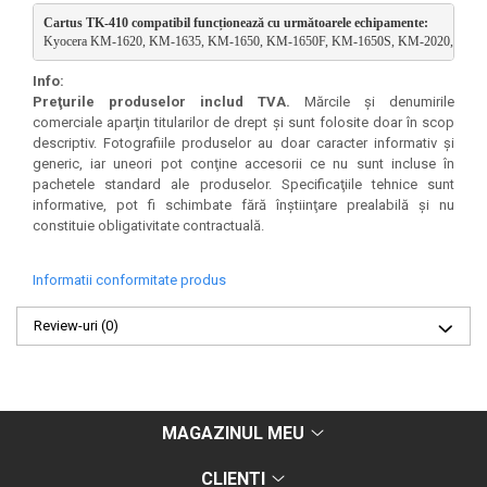
Cartus TK-410 compatibil funcționează cu următoarele echipamente:
Kyocera KM-1620, KM-1635, KM-1650, KM-1650F, KM-1650S, KM-2020, KM-
Info:
Preţurile produselor includ TVA.
Mărcile şi denumirile
comerciale aparţin titularilor de drept şi sunt folosite doar în scop
descriptiv. Fotografiile produselor au doar caracter informativ şi
generic, iar uneori pot conţine accesorii ce nu sunt incluse în
pachetele standard ale produselor. Specificaţiile tehnice sunt
informative, pot fi schimbate fără înştiinţare prealabilă şi nu
constituie obligativitate contractuală.
Informatii conformitate produs
Review-uri
(0)
MAGAZINUL MEU
CLIENTI