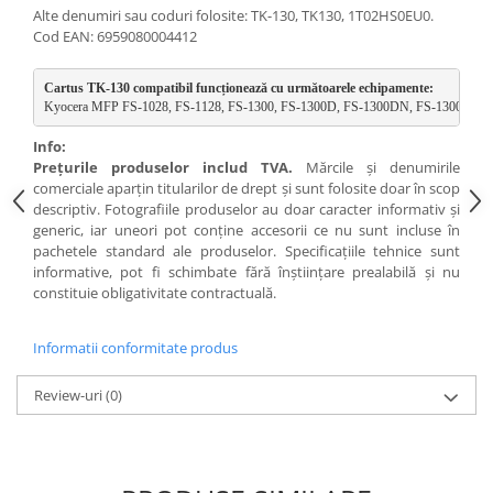
Alte denumiri sau coduri folosite: TK-130, TK130, 1T02HS0EU0.
Cod EAN: 6959080004412
Cartus TK-130 compatibil funcționează cu următoarele echipamente:
Kyocera MFP FS-1028, FS-1128, FS-1300, FS-1300D, FS-1300DN, FS-1300DTN
Info:
Preţurile produselor includ TVA.
Mărcile şi denumirile
comerciale aparţin titularilor de drept şi sunt folosite doar în scop
descriptiv. Fotografiile produselor au doar caracter informativ şi
generic, iar uneori pot conţine accesorii ce nu sunt incluse în
pachetele standard ale produselor. Specificaţiile tehnice sunt
informative, pot fi schimbate fără înştiinţare prealabilă şi nu
constituie obligativitate contractuală.
Informatii conformitate produs
Review-uri
(0)