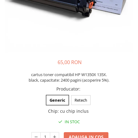
65,00 RON
cartus toner compatibil HP W1350X 135X.
black, capacitate: 2400 pagini (acoperire 5%).
Producator
:
Generic
Retech
Chip
:
cu chip inclus
IN STOC
ADAUGA IN COS