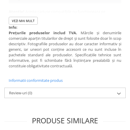
Atentie!
Aceste cartuse compatibile nu functioneaza pe
modelele de echipamente cu terminatia "e":
VEZI MAI MULT
we/dwe/fdwe/sdwe/sdne.
Info:
Atentie!
Pentru a functiona corespunzator, la cartusele
fara
Preţurile produselor includ TVA.
Mărcile şi denumirile
chip
trebuie instalat chipul de pe cartusul vechi pe cartusul nou.
comerciale aparţin titularilor de drept şi sunt folosite doar în scop
descriptiv. Fotografiile produselor au doar caracter informativ şi
generic, iar uneori pot conţine accesorii ce nu sunt incluse în
pachetele standard ale produselor. Specificaţiile tehnice sunt
informative, pot fi schimbate fără înştiinţare prealabilă şi nu
constituie obligativitate contractuală.
Informatii conformitate produs
Review-uri
(0)
PRODUSE SIMILARE