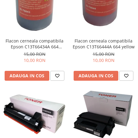
Flacon cerneala compatibila
Flacon cerneala compatibila
Epson C13T66434A 664
Epson C13T66444A 664 yellow
magenta
15,00 RON
15,00 RON
10,00 RON
10,00 RON
ADAUGA IN COS
ADAUGA IN COS