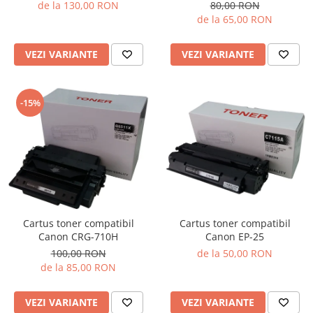
de la 130,00 RON
80,00 RON
de la 65,00 RON
VEZI VARIANTE
VEZI VARIANTE
-15%
Cartus toner compatibil
Cartus toner compatibil
Canon EP-25
Canon CRG-710H
de la 50,00 RON
100,00 RON
de la 85,00 RON
VEZI VARIANTE
VEZI VARIANTE