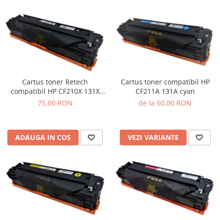
Cartus toner Retech
Cartus toner compatibil HP
compatibil HP CF210X 131X
CF211A 131A cyan
black
75,00 RON
de la 60,00 RON
ADAUGA IN COS
VEZI VARIANTE