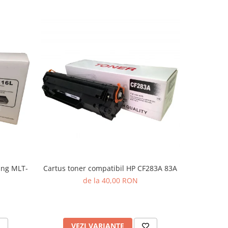
ung MLT-
Cartus toner compatibil HP CF283A 83A
Cartus t
de la 40,00 RON
VEZI VARIANTE
AD