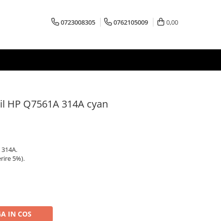
0723008305
0762105009
0,00
bil HP Q7561A 314A cyan
 314A.
rire 5%).
A IN COS