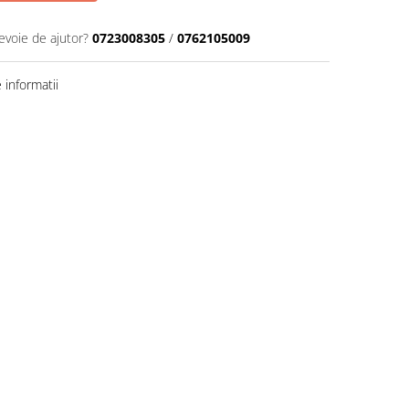
evoie de ajutor?
0723008305
/
0762105009
informatii
Distribuie
pe
Facebook