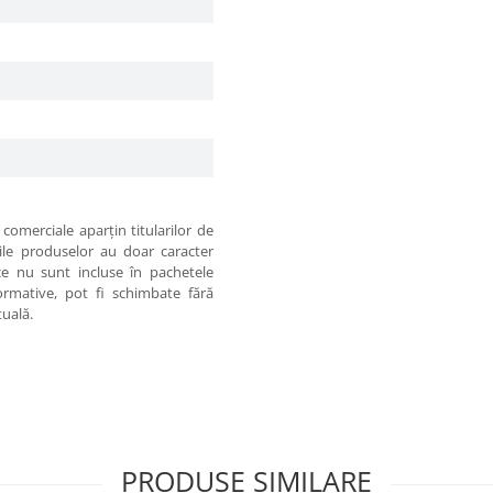
comerciale aparţin titularilor de
iile produselor au doar caracter
 ce nu sunt incluse în pachetele
formative, pot fi schimbate fără
tuală.
PRODUSE SIMILARE