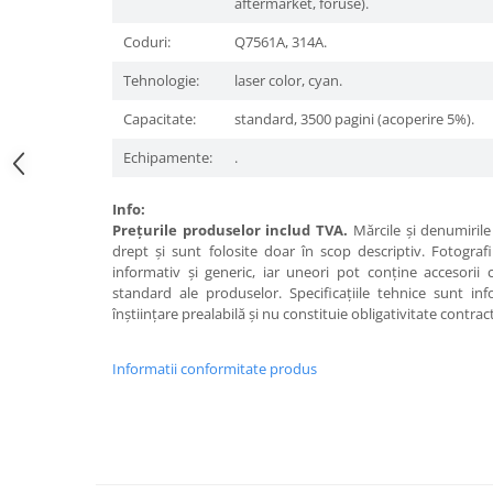
aftermarket, foruse).
Coduri:
Q7561A, 314A.
Tehnologie:
laser color, cyan.
Capacitate:
standard, 3500 pagini (acoperire 5%).
Echipamente:
.
Info:
Preţurile produselor includ TVA.
Mărcile şi denumirile 
drept şi sunt folosite doar în scop descriptiv. Fotograf
informativ şi generic, iar uneori pot conţine accesorii
standard ale produselor. Specificaţiile tehnice sunt in
înştiinţare prealabilă şi nu constituie obligativitate contrac
Informatii conformitate produs