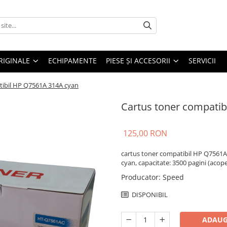
RIGINALE
ECHIPAMENTE
PIESE ŞI ACCESORII
SERVICII
tibil HP Q7561A 314A cyan
Cartus toner compati
125,00 RON
cartus toner compatibil HP Q7561A
cyan, capacitate: 3500 pagini (acope
Producator
:
Speed
DISPONIBIL
ADAUG