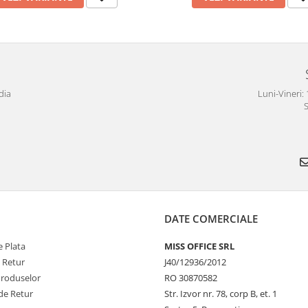
dia
Luni-Vineri: 
S
DATE COMERCIALE
 Plata
MISS OFFICE SRL
e Retur
J40/12936/2012
Produselor
RO 30870582
de Retur
Str. Izvor nr. 78, corp B, et. 1