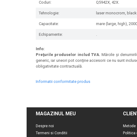
Coduri:
Q5942X, 42X.
Tehnologie:
laser monocrom, black
Capacitate:
mare (large, high), 200
Echipamente:
.
Info:
Preţurile produselor includ TVA.
Mărcile şi denumirile
generic, iar uneori pot conţine accesorii ce nu sunt inclus
obligativitate contractuală.
Informatii conformitate produs
MAGAZINUL MEU
CLIEN
Despre noi
Metode 
Termeni si Conditii
Politica