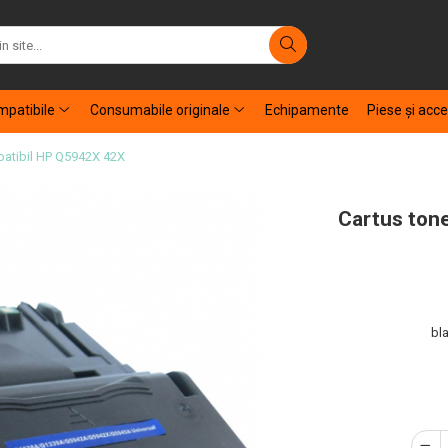
patibile
Consumabile originale
Echipamente
Piese şi acce
patibil HP Q5942X 42X
Cartus ton
bla