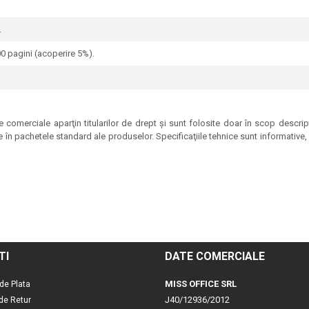
.
00 pagini (acoperire 5%).
 comerciale aparţin titularilor de drept şi sunt folosite doar în scop descrip
e în pachetele standard ale produselor. Specificaţiile tehnice sunt informative, p
TI
DATE COMERCIALE
MISS OFFICE SRL
de Plata
J40/12936/2012
 de Retur