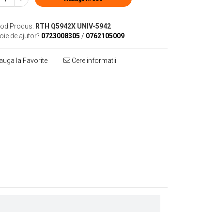
od Produs:
RTH Q5942X UNIV-5942
oie de ajutor?
0723008305
/
0762105009
uga la Favorite
Cere informatii
Distribuie
pe
Facebook