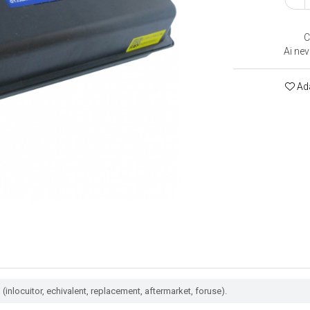
C
Ai nev
Ada
(inlocuitor, echivalent, replacement, aftermarket, foruse).