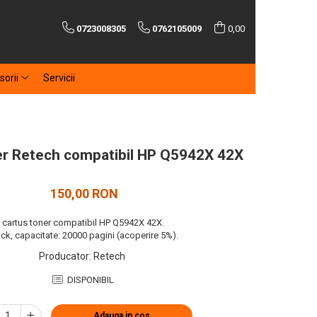
0723008305
0762105009
0,00
sorii
Servicii
er Retech compatibil HP Q5942X 42X
150,00 RON
cartus toner compatibil HP Q5942X 42X.
ck, capacitate: 20000 pagini (acoperire 5%).
Producator
:
Retech
DISPONIBIL
Adauga in cos