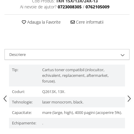
Cod Produs:
TKH 15X/13X/24X-13
Ai nevoie de ajutor?
0723008305
/
0762105009
Adauga la Favorite
Cere informatii
Descriere
Tip:
Cartus toner compatibil (inlocuitor,
echivalent, replacement, aftermarket,
foruse).
Coduri:
Q2613X, 13X.
Tehnologie:
laser monocrom, black.
Capacitate:
mare (large, high), 4000 pagini (acoperire 5%).
Echipamente:
.