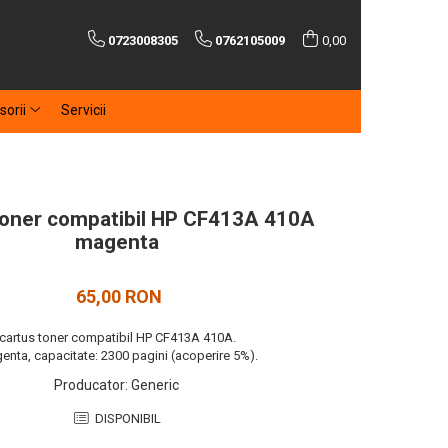
0723008305
0762105009
0,00
sorii
Servicii
toner compatibil HP CF413A 410A
magenta
65,00 RON
cartus toner compatibil HP CF413A 410A.
enta, capacitate: 2300 pagini (acoperire 5%).
Producator
:
Generic
DISPONIBIL