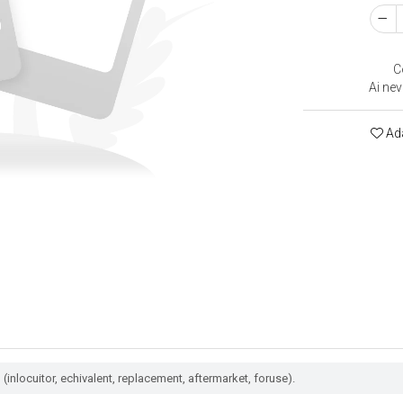
C
Ai nev
Ada
(inlocuitor, echivalent, replacement, aftermarket, foruse).