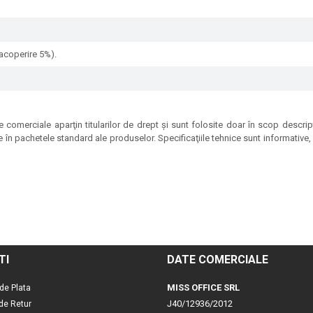
acoperire 5%).
 comerciale aparţin titularilor de drept şi sunt folosite doar în scop descrip
e în pachetele standard ale produselor. Specificaţiile tehnice sunt informative, p
TI
DATE COMERCIALE
MISS OFFICE SRL
de Plata
J40/12936/2012
 de Retur