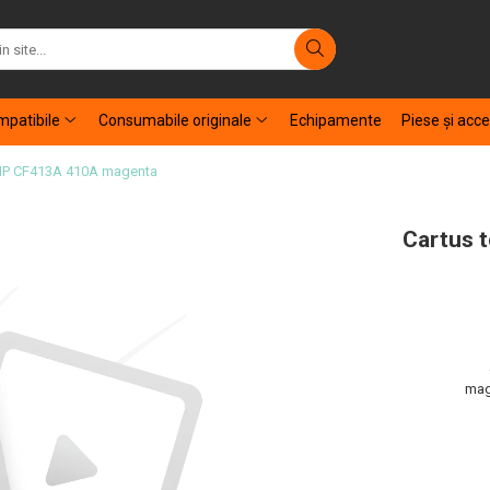
patibile
Consumabile originale
Echipamente
Piese şi acce
 HP CF413A 410A magenta
Cartus 
mag