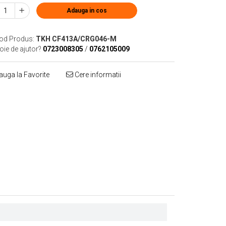
Adauga in cos
od Produs:
TKH CF413A/CRG046-M
oie de ajutor?
0723008305
/
0762105009
uga la Favorite
Cere informatii
Distribuie
pe
Facebook