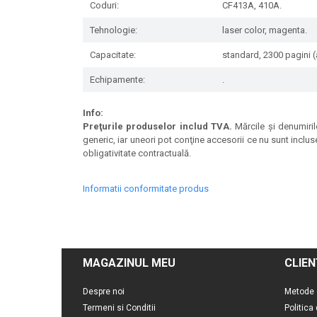
Coduri:
CF413A, 410A.
Tehnologie:
laser color, magenta.
Capacitate:
standard, 2300 pagini (
Echipamente:
.
Info:
Preţurile produselor includ TVA.
Mărcile şi denumirile
generic, iar uneori pot conţine accesorii ce nu sunt inclus
obligativitate contractuală.
Informatii conformitate produs
MAGAZINUL MEU
CLIEN
Despre noi
Metode 
Termeni si Conditii
Politica