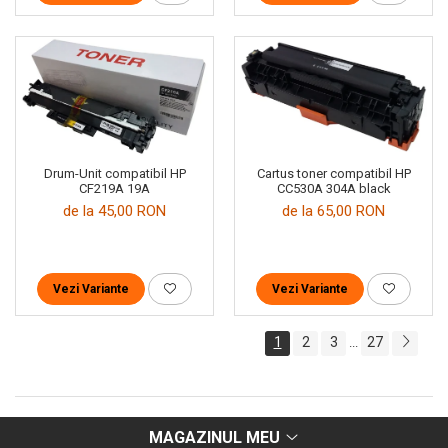
Drum-Unit compatibil HP
Cartus toner compatibil HP
CF219A 19A
CC530A 304A black
de la 45,00 RON
de la 65,00 RON
Vezi Variante
Vezi Variante
1
2
3
27
...
MAGAZINUL MEU