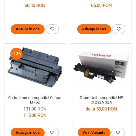
60,00 RON
65,00 RON
Adauga in cos
Adauga in cos
-12%
Drum-Unit compatibil HP
Cartus toner compatibil Canon
CF232A 32A
EP-52
de la 50,00 RON
131,00 RON
115,00 RON
Vezi Variante
Adauga in cos