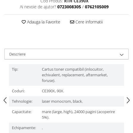
Cod Produs:
RTH CE390X
Ai nevoie de ajutor?
0723008305
/
0762105009
Adauga la Favorite
Cere informatii
Descriere
Tip:
Cartus toner compatibil (inlocuitor,
echivalent, replacement, aftermarket,
foruse).
Coduri:
CE390X, 90X.
Tehnologie:
laser monocrom, black.
Capacitate:
mare (large, high), 24000 pagini (acoperire
5%).
Echipamente:
.