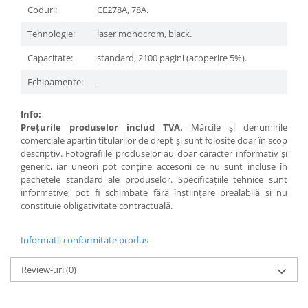
Coduri:
CE278A, 78A.
Tehnologie:
laser monocrom, black.
Capacitate:
standard, 2100 pagini (acoperire 5%).
Echipamente:
.
Info:
Preţurile produselor includ TVA.
Mărcile şi denumirile
comerciale aparţin titularilor de drept şi sunt folosite doar în scop
descriptiv. Fotografiile produselor au doar caracter informativ şi
generic, iar uneori pot conţine accesorii ce nu sunt incluse în
pachetele standard ale produselor. Specificaţiile tehnice sunt
informative, pot fi schimbate fără înştiinţare prealabilă şi nu
constituie obligativitate contractuală.
Informatii conformitate produs
Review-uri
(0)