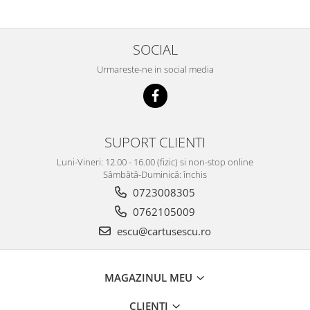
SOCIAL
Urmareste-ne in social media
SUPORT CLIENTI
Luni-Vineri: 12.00 - 16.00 (fizic) si non-stop online
Sâmbătă-Duminică: închis
0723008305
0762105009
escu@cartusescu.ro
MAGAZINUL MEU
CLIENTI