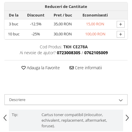
Reduceri de Cantitate
De la
Discount
Pret
/ buc
Economisesti
+
3
buc
-12.5%
35,00 RON
15,00 RON
+
10
buc
-25%
30,00 RON
100,00 RON
Cod Produs:
TKH CE278A
Ai nevoie de ajutor?
0723008305
/
0762105009
Adauga la Favorite
Cere informatii
Descriere
Tip:
Cartus toner compatibil (inlocuitor,
echivalent, replacement, aftermarket,
foruse).