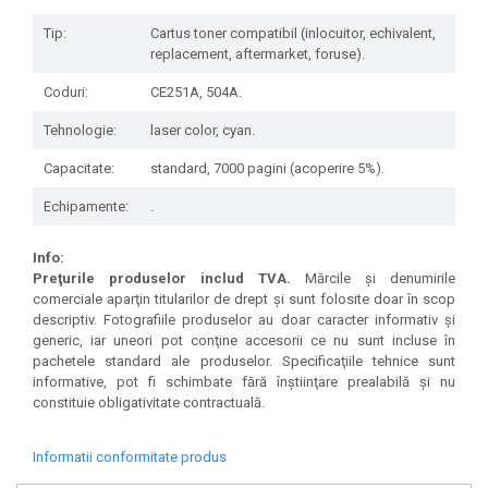
Tip:
Cartus toner compatibil (inlocuitor, echivalent,
replacement, aftermarket, foruse).
Coduri:
CE251A, 504A.
Tehnologie:
laser color, cyan.
Capacitate:
standard, 7000 pagini (acoperire 5%).
Echipamente:
.
Info:
Preţurile produselor includ TVA.
Mărcile şi denumirile
comerciale aparţin titularilor de drept şi sunt folosite doar în scop
descriptiv. Fotografiile produselor au doar caracter informativ şi
generic, iar uneori pot conţine accesorii ce nu sunt incluse în
pachetele standard ale produselor. Specificaţiile tehnice sunt
informative, pot fi schimbate fără înştiinţare prealabilă şi nu
constituie obligativitate contractuală.
Informatii conformitate produs