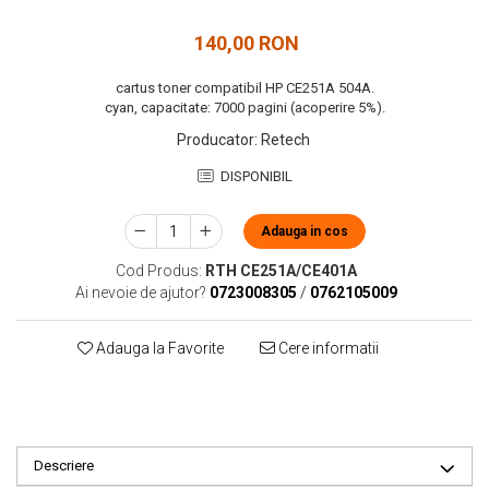
140,00 RON
cartus toner compatibil HP CE251A 504A.
cyan, capacitate: 7000 pagini (acoperire 5%).
Producator
:
Retech
DISPONIBIL
Adauga in cos
Cod Produs:
RTH CE251A/CE401A
Ai nevoie de ajutor?
0723008305
/
0762105009
Adauga la Favorite
Cere informatii
Descriere