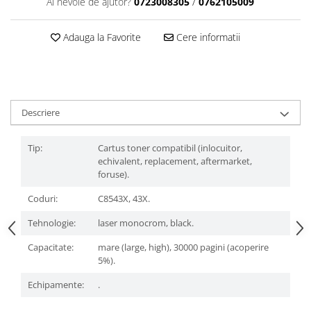
Ai nevoie de ajutor?
0723008305
/
0762105009
Adauga la Favorite
Cere informatii
Descriere
Tip:
Cartus toner compatibil (inlocuitor,
echivalent, replacement, aftermarket,
foruse).
Coduri:
C8543X, 43X.
Tehnologie:
laser monocrom, black.
Capacitate:
mare (large, high), 30000 pagini (acoperire
5%).
Echipamente:
.