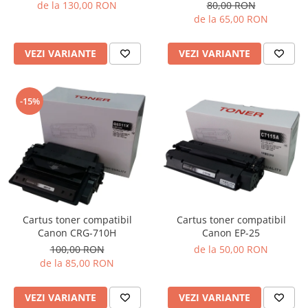
de la 130,00 RON
80,00 RON
de la 65,00 RON
VEZI VARIANTE
VEZI VARIANTE
-15%
Cartus toner compatibil
Cartus toner compatibil
Canon EP-25
Canon CRG-710H
de la 50,00 RON
100,00 RON
de la 85,00 RON
VEZI VARIANTE
VEZI VARIANTE