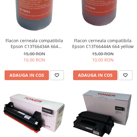
Flacon cerneala compatibila
Flacon cerneala compatibila
Epson C13T66434A 664
Epson C13T66444A 664 yellow
magenta
15,00 RON
15,00 RON
10,00 RON
10,00 RON
ADAUGA IN COS
ADAUGA IN COS