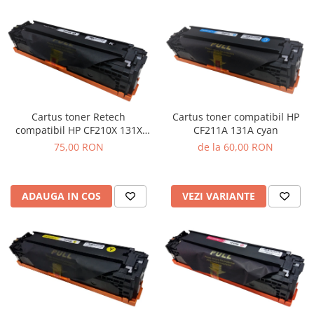
Cartus toner Retech
Cartus toner compatibil HP
compatibil HP CF210X 131X
CF211A 131A cyan
black
75,00 RON
de la 60,00 RON
ADAUGA IN COS
VEZI VARIANTE