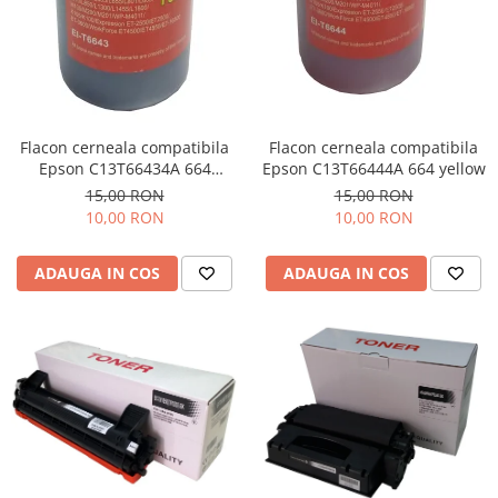
Flacon cerneala compatibila
Flacon cerneala compatibila
Epson C13T66434A 664
Epson C13T66444A 664 yellow
magenta
15,00 RON
15,00 RON
10,00 RON
10,00 RON
ADAUGA IN COS
ADAUGA IN COS