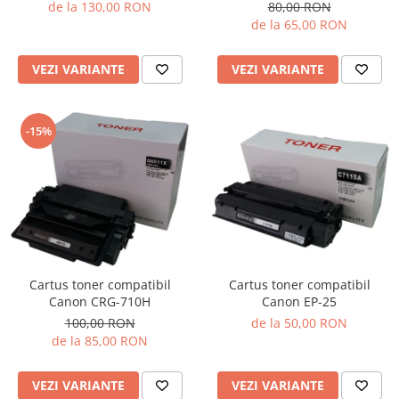
de la 130,00 RON
80,00 RON
de la 65,00 RON
VEZI VARIANTE
VEZI VARIANTE
-15%
Cartus toner compatibil
Cartus toner compatibil
Canon EP-25
Canon CRG-710H
de la 50,00 RON
100,00 RON
de la 85,00 RON
VEZI VARIANTE
VEZI VARIANTE