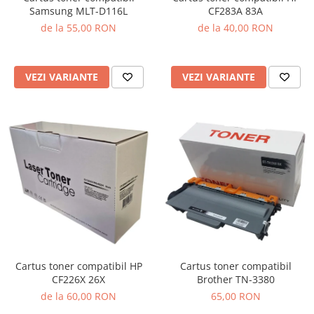
Samsung MLT-D116L
CF283A 83A
de la 55,00 RON
de la 40,00 RON
VEZI VARIANTE
VEZI VARIANTE
Cartus toner compatibil HP
Cartus toner compatibil
CF226X 26X
Brother TN-3380
de la 60,00 RON
65,00 RON