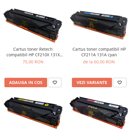
Cartus toner Retech
Cartus toner compatibil HP
compatibil HP CF210X 131X
CF211A 131A cyan
black
75,00 RON
de la 60,00 RON
ADAUGA IN COS
VEZI VARIANTE