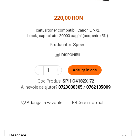
220,00 RON
cartus toner compatibil Canon EP-72.
black, capacitate: 20000 pagini (acoperire 5%).
Producator
:
Speed
DISPONIBIL
Adauga in cos
Cod Produs:
SPH C4182X-72
Ai nevoie de ajutor?
0723008305
/
0762105009
Adauga la Favorite
Cere informatii
Descriere