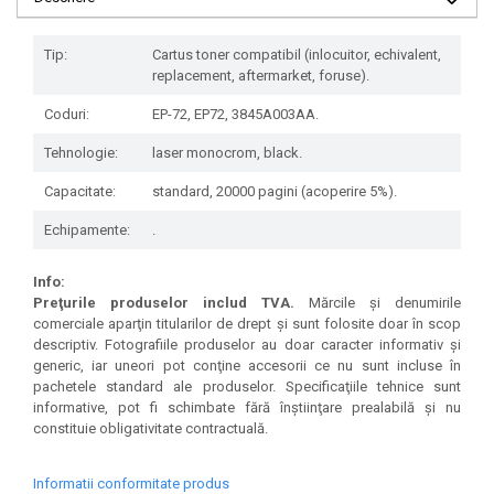
Tip:
Cartus toner compatibil (inlocuitor, echivalent,
replacement, aftermarket, foruse).
Coduri:
EP-72, EP72, 3845A003AA.
Tehnologie:
laser monocrom, black.
Capacitate:
standard, 20000 pagini (acoperire 5%).
Echipamente:
.
Info:
Preţurile produselor includ TVA.
Mărcile şi denumirile
comerciale aparţin titularilor de drept şi sunt folosite doar în scop
descriptiv. Fotografiile produselor au doar caracter informativ şi
generic, iar uneori pot conţine accesorii ce nu sunt incluse în
pachetele standard ale produselor. Specificaţiile tehnice sunt
informative, pot fi schimbate fără înştiinţare prealabilă şi nu
constituie obligativitate contractuală.
Informatii conformitate produs