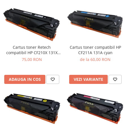
Cartus toner Retech
Cartus toner compatibil HP
compatibil HP CF210X 131X
CF211A 131A cyan
black
75,00 RON
de la 60,00 RON
ADAUGA IN COS
VEZI VARIANTE