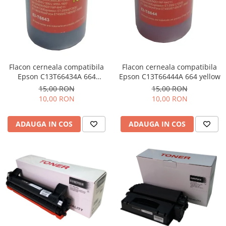
Flacon cerneala compatibila
Flacon cerneala compatibila
Epson C13T66434A 664
Epson C13T66444A 664 yellow
magenta
15,00 RON
15,00 RON
10,00 RON
10,00 RON
ADAUGA IN COS
ADAUGA IN COS