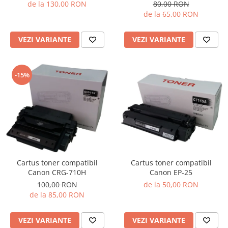
de la 130,00 RON
80,00 RON
de la 65,00 RON
VEZI VARIANTE
VEZI VARIANTE
-15%
Cartus toner compatibil
Cartus toner compatibil
Canon EP-25
Canon CRG-710H
de la 50,00 RON
100,00 RON
de la 85,00 RON
VEZI VARIANTE
VEZI VARIANTE