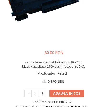
60,00 RON
cartus toner compatibil Canon CRG-726.
black, capacitate: 2100 pagini (acoperire 5%).
Producator
:
Retech
DISPONIBIL
ADAUGA IN COS
Cod Produs:
RTC CRG726
Ai nevoie de ajutor?
0723008305
/
0762105009