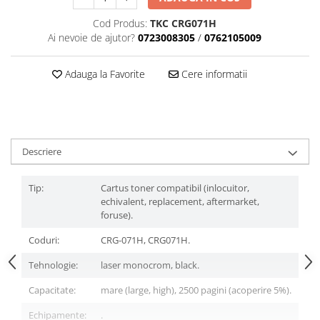
Cod Produs:
TKC CRG071H
Ai nevoie de ajutor?
0723008305
/
0762105009
Adauga la Favorite
Cere informatii
Descriere
Tip:
Cartus toner compatibil (inlocuitor,
echivalent, replacement, aftermarket,
foruse).
Coduri:
CRG-071H, CRG071H.
Tehnologie:
laser monocrom, black.
Capacitate:
mare (large, high), 2500 pagini (acoperire 5%).
Echipamente:
.