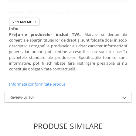
Atentie!
Pentru a functiona corespunzator, la cartusele
fara
chip
trebuie instalat chipul de pe cartusul vechi pe cartusul nou.
VEZI MAI MULT
Info:
Preţurile produselor includ TVA.
Mărcile şi denumirile
comerciale aparţin titularilor de drept şi sunt folosite doar în scop
descriptiv. Fotografiile produselor au doar caracter informativ şi
generic, iar uneori pot conţine accesorii ce nu sunt incluse în
pachetele standard ale produselor. Specificaţiile tehnice sunt
informative, pot fi schimbate fără înştiinţare prealabilă şi nu
constituie obligativitate contractuală.
Informatii conformitate produs
Review-uri
(0)
PRODUSE SIMILARE