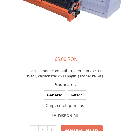
65,00 RON
cartus toner compatibil Canon CRG-071H.
black, capacitate: 2500 pagini (acoperire 5%).
Producator
:
Generic
Retech
Chip
:
cu chip inclus
DISPONIBIL
ADAUGA IN COS