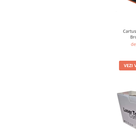
Cartus
Br
de
VEZI 