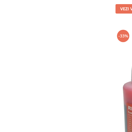
VEZI 
-33%