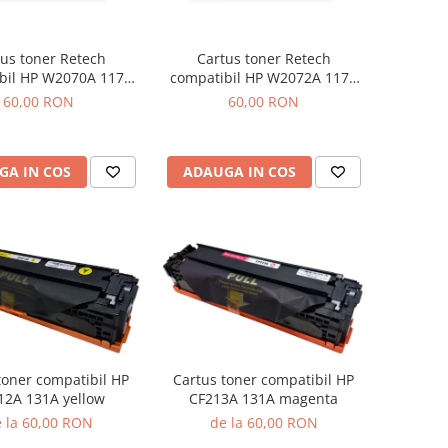
us toner Retech
Cartus toner Retech
bil HP W2070A 117A
compatibil HP W2072A 117A
black
yellow
60,00 RON
60,00 RON
GA IN COS
ADAUGA IN COS
toner compatibil HP
Cartus toner compatibil HP
12A 131A yellow
CF213A 131A magenta
 la 60,00 RON
de la 60,00 RON