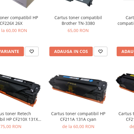
Cartus toner compatibil
toner compatibil HP
Cart
Brother TN-3380
CF226X 26X
compati
65,00 RON
 la 60,00 RON
ADAUGA IN COS
VARIANTE
ADAU
us toner Retech
Cartus toner compatibil HP
Cartus 
bil HP CF210X 131X
CF211A 131A cyan
CF2
black
75,00 RON
de la 60,00 RON
de