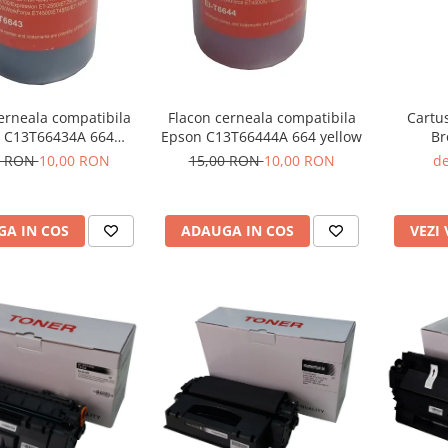
erneala compatibila
Flacon cerneala compatibila
Cartu
 C13T66434A 664
Epson C13T66444A 664 yellow
Br
magenta
0 RON
10,00 RON
15,00 RON
10,00 RON
de
A IN COS
ADAUGA IN COS
VEZI