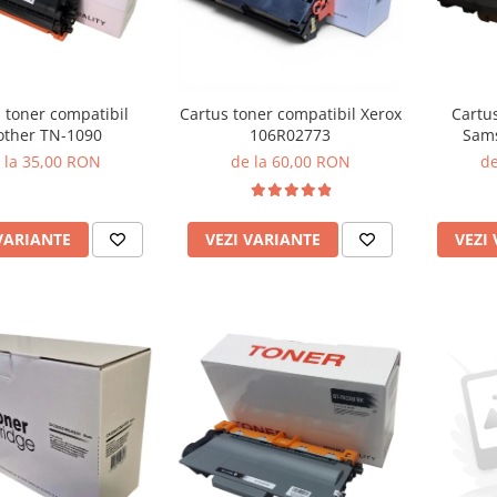
 toner compatibil
Cartus toner compatibil Xerox
Cartu
other TN-1090
106R02773
Sam
 la 35,00 RON
de la 60,00 RON
de
VARIANTE
VEZI VARIANTE
VEZI