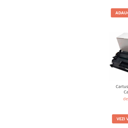
ADAUG
Cartus
C
de
VEZI 