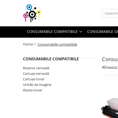
Consumabile compatibile
Consumabile originale
Piese şi accesorii
Cartuşe toner
Drum unit-uri
Toner refill
CONSUMABILE COMPATIBILE
CONSUMABILE O
Cartuşe cerneală
Cartuşe inkjet
Cerneală refill
Home /
Consumabile compatibile
Unităţi de imagine
Flacoane cerneală
Waste-toner
Consu
CONSUMABILE COMPATIBILE
Rezerve cerneală
Afiseaza:
Rezerve cerneală
Cartuşe cerneală
Cartuşe toner
Unităţi de imagine
Waste-toner