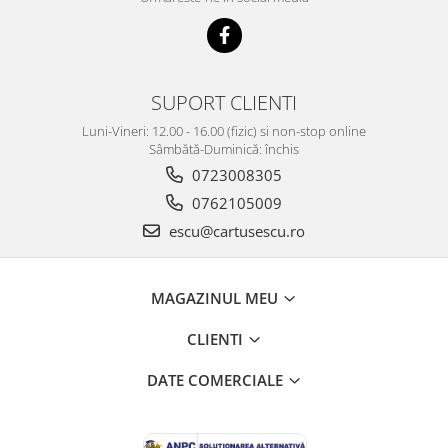
SUPORT CLIENTI
Luni-Vineri: 12.00 - 16.00 (fizic) si non-stop online
Sâmbătă-Duminică: închis
0723008305
0762105009
escu@cartusescu.ro
MAGAZINUL MEU
CLIENTI
DATE COMERCIALE