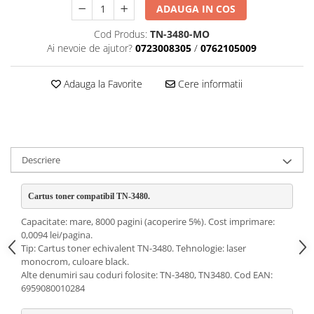
ADAUGA IN COS
Cod Produs:
TN-3480-MO
Ai nevoie de ajutor?
0723008305
/
0762105009
Adauga la Favorite
Cere informatii
Descriere
Cartus toner compatibil TN-3480. 
Capacitate: mare, 8000 pagini (acoperire 5%). Cost imprimare:
0,0094 lei/pagina.
Tip: Cartus toner echivalent TN-3480. Tehnologie: laser
monocrom, culoare black.
Alte denumiri sau coduri folosite: TN-3480, TN3480. Cod EAN:
6959080010284