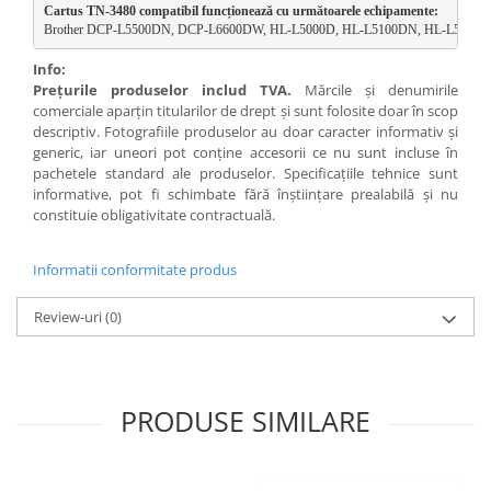
Cartus TN-3480 compatibil funcționează cu următoarele echipamente:
Brother DCP-L5500DN, DCP-L6600DW, HL-L5000D, HL-L5100DN, HL-L520
Info:
Preţurile produselor includ TVA.
Mărcile şi denumirile
comerciale aparţin titularilor de drept şi sunt folosite doar în scop
descriptiv. Fotografiile produselor au doar caracter informativ şi
generic, iar uneori pot conţine accesorii ce nu sunt incluse în
pachetele standard ale produselor. Specificaţiile tehnice sunt
informative, pot fi schimbate fără înştiinţare prealabilă şi nu
constituie obligativitate contractuală.
Informatii conformitate produs
Review-uri
(0)
PRODUSE SIMILARE