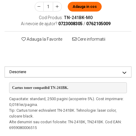
Adauga in cos
Cod Produs:
TN-241BK-MO
Ai nevoie de ajutor?
0723008305
/
0762105009
Adauga la Favorite
Cere informatii
Descriere
Cartus toner compatibil TN-241BK. 
Capacitate: standard, 2500 pagini (acoperire 5%). Cost imprimare:
0,018 lei/pagina.
Tip: Cartus toner echivalent TN-241BK. Tehnologie: laser color,
culoare black.
Alte denumiri sau coduri folosite: TN-241BK, TN241BK. Cod EAN:
6959080006515