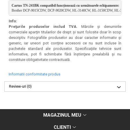
Cartus TN-241BK compatibil funcționează cu următoarele echipamente:
Brother DCP-9015CDW, DCP-9020CDW, HL-3140CW, HL-3150CDW, HL-317
Info:
Preţurile produselor includ TVA.
Mărcile şi denumirile
comerciale aparţin titularilor de drept şi sunt folosite doar în scop
descriptiv. Fotografiile produselor au doar caracter informativ şi
generic, iar uneori pot conţine accesorii ce nu sunt incluse în
pachetele standard ale produselor. Specificaţiile tehnice sunt
informative, pot fi schimbate fără înştiinţare prealabilă şi nu
constituie obligativitate contractuală.
Informatii conformitate produs
Review-uri
(0)
MAGAZINUL MEU
CLIENTI